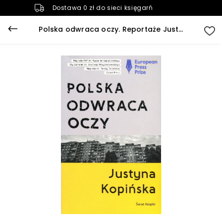
Dostawa 0 zł do sieci księgarń
Polska odwraca oczy. Reportaże Justyny Kopińskiej