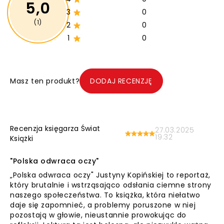
5,0
3
0
(1)
2
0
1
0
Masz ten produkt?
DODAJ RECENZJĘ
Recenzja księgarza Świat
27.03.2025
19:32
Książki
"Polska odwraca oczy"
„Polska odwraca oczy" Justyny Kopińskiej to reportaż,
który brutalnie i wstrząsająco odsłania ciemne strony
naszego społeczeństwa. To książka, która niełatwo
daje się zapomnieć, a problemy poruszone w niej
pozostają w głowie, nieustannie prowokując do