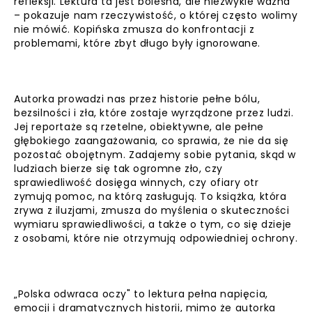
refleksji. Lektura ta jest bolesna, ale niezwykle ważna
– pokazuje nam rzeczywistość, o której często wolimy
nie mówić. Kopińska zmusza do konfrontacji z
problemami, które zbyt długo były ignorowane.
Autorka prowadzi nas przez historie pełne bólu,
bezsilności i zła, które zostaje wyrządzone przez ludzi.
Jej reportaże są rzetelne, obiektywne, ale pełne
głębokiego zaangażowania, co sprawia, że nie da się
pozostać obojętnym. Zadajemy sobie pytania, skąd w
ludziach bierze się tak ogromne zło, czy
sprawiedliwość dosięga winnych, czy ofiary otr
zymują pomoc, na którą zasługują. To książka, która
zrywa z iluzjami, zmusza do myślenia o skuteczności
wymiaru sprawiedliwości, a także o tym, co się dzieje
z osobami, które nie otrzymują odpowiedniej ochrony.
„Polska odwraca oczy" to lektura pełna napięcia,
emocji i dramatycznych historii, mimo że autorka