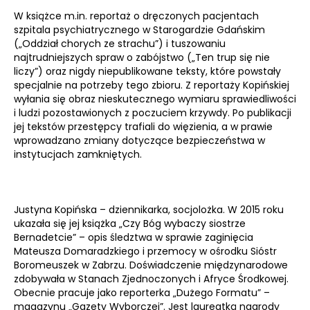
W książce m.in. reportaż o dręczonych pacjentach
szpitala psychiatrycznego w Starogardzie Gdańskim
(„Oddział chorych ze strachu”) i tuszowaniu
najtrudniejszych spraw o zabójstwo („Ten trup się nie
liczy”) oraz nigdy niepublikowane teksty, które powstały
specjalnie na potrzeby tego zbioru. Z reportaży Kopińskiej
wyłania się obraz nieskutecznego wymiaru sprawiedliwości
i ludzi pozostawionych z poczuciem krzywdy. Po publikacji
jej tekstów przestępcy trafiali do więzienia, a w prawie
wprowadzano zmiany dotyczące bezpieczeństwa w
instytucjach zamkniętych.
Justyna Kopińska – dziennikarka, socjolożka. W 2015 roku
ukazała się jej książka „Czy Bóg wybaczy siostrze
Bernadetcie” – opis śledztwa w sprawie zaginięcia
Mateusza Domaradzkiego i przemocy w ośrodku Sióstr
Boromeuszek w Zabrzu. Doświadczenie międzynarodowe
zdobywała w Stanach Zjednoczonych i Afryce Środkowej.
Obecnie pracuje jako reporterka „Dużego Formatu” –
magazynu „Gazety Wyborczej”. Jest laureatką nagrody