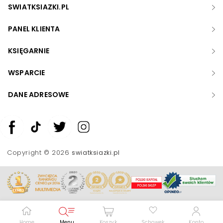
SWIATKSIAZKI.PL
PANEL KLIENTA
KSIĘGARNIE
WSPARCIE
DANE ADRESOWE
Zwiększ rozmiar czcionki
Zmniejsz rozmiar czcionki
Copyright © 2026
swiatksiazki.pl
Odwróć kolory
Skala szarości
Pomoc w czytaniu
Podkreślenie linków
Home
Menu
Koszyk
Schowek
Konto