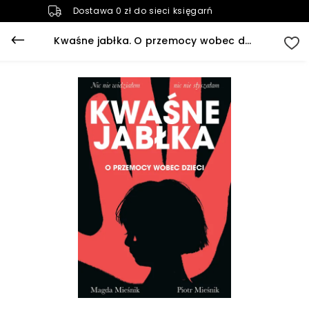
Dostawa 0 zł do sieci księgarń
Kwaśne jabłka. O przemocy wobec dzieci (e-book)