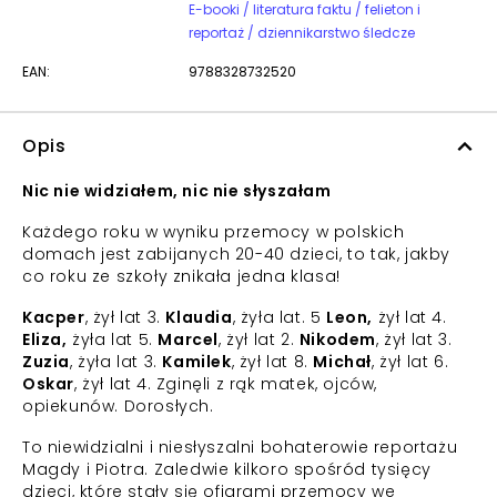
E-booki / literatura faktu / felieton i
reportaż / dziennikarstwo śledcze
EAN:
9788328732520
Opis
Nic nie widziałem, nic nie słyszałam
Każdego roku w wyniku przemocy w polskich
domach jest zabijanych 20-40 dzieci, to tak, jakby
co roku ze szkoły znikała jedna klasa!
Kacper
, żył lat 3.
Klaudia
, żyła lat. 5
Leon,
żył lat 4.
Eliza,
żyła lat 5.
Marcel
, żył lat 2.
Nikodem
, żył lat 3.
Zuzia
, żyła lat 3.
Kamilek
, żył lat 8.
Michał
, żył lat 6.
Oskar
, żył lat 4. Zginęli z rąk matek, ojców,
opiekunów. Dorosłych.
To niewidzialni i niesłyszalni bohaterowie reportażu
Magdy i Piotra. Zaledwie kilkoro spośród tysięcy
dzieci, które stały się ofiarami przemocy we