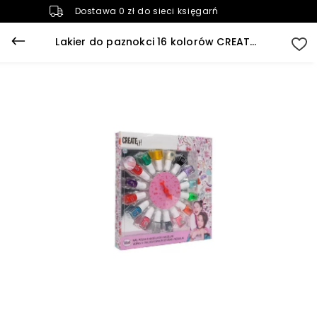
Dostawa 0 zł do sieci księgarń
Lakier do paznokci 16 kolorów CREATE IT!