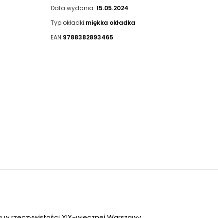
Data wydania:
15.05.2024
Typ okładki:
miękka okładka
EAN:
9788382893465
w rzeczywistości XIX-wiecznej Warszawy.