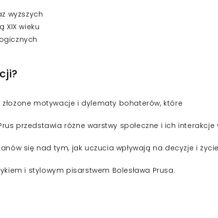
raz wyższych
ą XIX wieku
logicznych
cji?
 złożone motywacje i dylematy bohaterów, które
Prus przedstawia różne warstwy społeczne i ich interakcje
anów się nad tym, jak uczucia wpływają na decyzje i życi
zykiem i stylowym pisarstwem Bolesława Prusa.