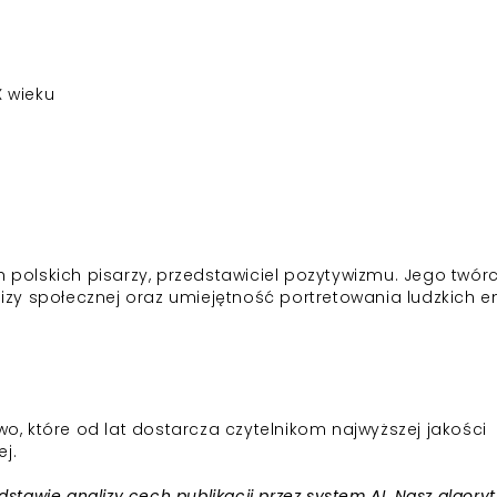
 wieku
h polskich pisarzy, przedstawiciel pozytywizmu. Jego twór
alizy społecznej oraz umiejętność portretowania ludzkich e
 które od lat dostarcza czytelnikom najwyższej jakości
ej.
awie analizy cech publikacji przez system AI. Nasz algory