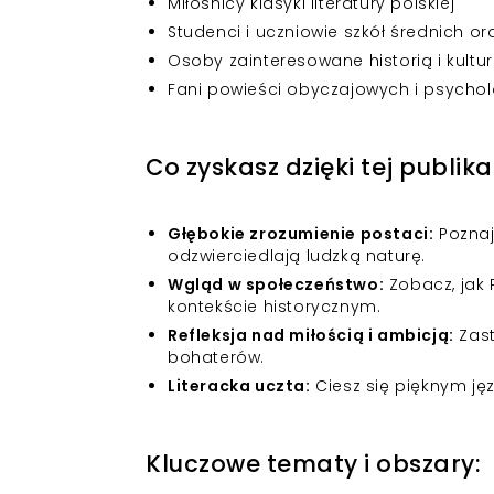
Miłośnicy klasyki literatury polskiej
Studenci i uczniowie szkół średnich o
Osoby zainteresowane historią i kultur
Fani powieści obyczajowych i psycho
Co zyskasz dzięki tej publika
Głębokie zrozumienie postaci:
Poznaj
odzwierciedlają ludzką naturę.
Wgląd w społeczeństwo:
Zobacz, jak 
kontekście historycznym.
Refleksja nad miłością i ambicją:
Zast
bohaterów.
Literacka uczta:
Ciesz się pięknym ję
Kluczowe tematy i obszary: