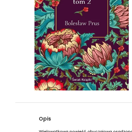
Powiększony kursor
Pomoc w czytaniu
Podkreślenie linków
Opis
Wielowątkowa powieść obyczajowa osadzona 