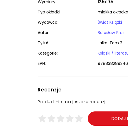
Wymiary:
12.5x19.5
Typ okładki:
miękka okładk
Wydawca:
Świat Książki
Autor:
Bolesław Prus
Tytuł:
Lalka. Tom 2
Kategorie:
EAN:
978838289346
Recenzje
Produkt nie ma jeszcze recenzji.
DODAJ 