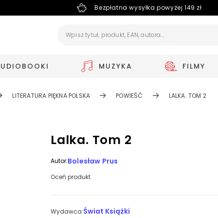
Bezpłatna wysyłka powyżej 149 zł
AUDIOBOOKI
MUZYKA
FILMY
LITERATURA PIĘKNA POLSKA
POWIEŚĆ
LALKA. TOM 2
Lalka. Tom 2
Bolesław Prus
Autor:
Oceń produkt
Świat Książki
Wydawca: