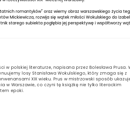
statnich romantyków" oraz wierny obraz warszawskiego życia te
ów Mickiewicza, rozwija się wątek miłości Wokulskiego do Izabell
tnik starego subiekta pogłębia jej perspektywę i współtworzy wą
ci w polskiej literaturze, napisana przez Bolesława Prusa. 
tynuujemy losy Stanisława Wokulskiego, który zmaga się z
onwenansami XIX wieku. Prus w mistrzowski sposób ukazuj
ia w Warszawie, co czyni tę książkę nie tylko literackim
tem epoki.