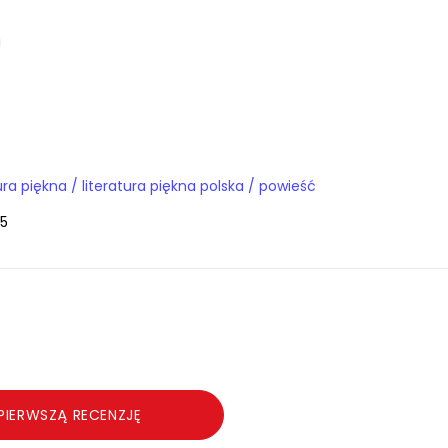
a
Książki / literatura piękna / literatura piękna polska / powieść
5
PIERWSZĄ RECENZJĘ