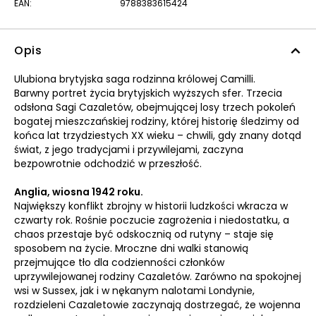
EAN:
9788383615424
Opis
Ulubiona brytyjska saga rodzinna królowej Camilli.
Barwny portret życia brytyjskich wyższych sfer. Trzecia
odsłona Sagi Cazaletów, obejmującej losy trzech pokoleń
bogatej mieszczańskiej rodziny, której historię śledzimy od
końca lat trzydziestych XX wieku – chwili, gdy znany dotąd
świat, z jego tradycjami i przywilejami, zaczyna
bezpowrotnie odchodzić w przeszłość.
Anglia, wiosna 1942 roku.
Największy konflikt zbrojny w historii ludzkości wkracza w
czwarty rok. Rośnie poczucie zagrożenia i niedostatku, a
chaos przestaje być odskocznią od rutyny – staje się
sposobem na życie. Mroczne dni walki stanowią
przejmujące tło dla codzienności członków
uprzywilejowanej rodziny Cazaletów. Zarówno na spokojnej
wsi w Sussex, jak i w nękanym nalotami Londynie,
rozdzieleni Cazaletowie zaczynają dostrzegać, że wojenna