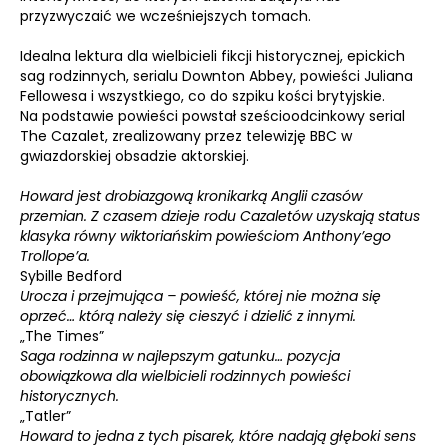
przyzwyczaić we wcześniejszych tomach.
Idealna lektura dla wielbicieli fikcji historycznej, epickich
sag rodzinnych, serialu Downton Abbey, powieści Juliana
Fellowesa i wszystkiego, co do szpiku kości brytyjskie.
Na podstawie powieści powstał sześcioodcinkowy serial
The Cazalet, zrealizowany przez telewizję BBC w
gwiazdorskiej obsadzie aktorskiej.
Howard jest drobiazgową kronikarką Anglii czasów
przemian. Z czasem dzieje rodu Cazaletów uzyskają status
klasyka równy wiktoriańskim powieściom Anthony’ego
Trollope’a.
Sybille Bedford
Urocza i przejmująca – powieść, której nie można się
oprzeć… którą należy się cieszyć i dzielić z innymi.
„The Times”
Saga rodzinna w najlepszym gatunku… pozycja
obowiązkowa dla wielbicieli rodzinnych powieści
historycznych.
„Tatler”
Howard to jedna z tych pisarek, które nadają głęboki sens