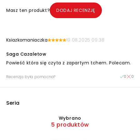
Masz ten produkt?
DODAJ RECENZJĘ
Ksiazkomaniaczka
19.08.2025 09:38
Saga Cazaletow
Powieść która się czyta z zapartym tchem. Polecam.
0
0
Recenzja była pomocna?
Seria
Wybrano
5 produktów