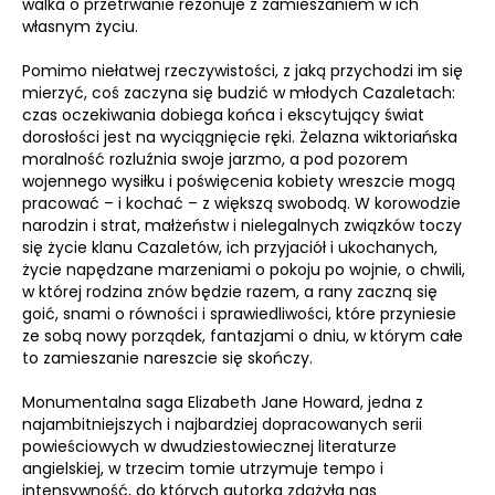
walka o przetrwanie rezonuje z zamieszaniem w ich
własnym życiu.
Pomimo niełatwej rzeczywistości, z jaką przychodzi im się
mierzyć, coś zaczyna się budzić w młodych Cazaletach:
czas oczekiwania dobiega końca i ekscytujący świat
dorosłości jest na wyciągnięcie ręki. Żelazna wiktoriańska
moralność rozluźnia swoje jarzmo, a pod pozorem
wojennego wysiłku i poświęcenia kobiety wreszcie mogą
pracować – i kochać – z większą swobodą. W korowodzie
narodzin i strat, małżeństw i nielegalnych związków toczy
się życie klanu Cazaletów, ich przyjaciół i ukochanych,
życie napędzane marzeniami o pokoju po wojnie, o chwili,
w której rodzina znów będzie razem, a rany zaczną się
goić, snami o równości i sprawiedliwości, które przyniesie
ze sobą nowy porządek, fantazjami o dniu, w którym całe
to zamieszanie nareszcie się skończy.
Monumentalna saga Elizabeth Jane Howard, jedna z
najambitniejszych i najbardziej dopracowanych serii
powieściowych w dwudziestowiecznej literaturze
angielskiej, w trzecim tomie utrzymuje tempo i
intensywność, do których autorka zdążyła nas