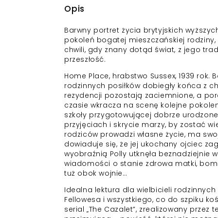
Opis
Barwny portret życia brytyjskich wyższyc
pokoleń bogatej mieszczańskiej rodziny, k
chwili, gdy znany dotąd świat, z jego tr
przeszłość.
Home Place, hrabstwo Sussex, 1939 rok. B
rodzinnych posiłków dobiegły końca z chw
rezydencji pozostają zaciemnione, a por
czasie wkracza na scenę kolejne pokolen
szkoły przygotowującej dobrze urodzon
przyjęciach i skrycie marzy, by zostać wi
rodziców prowadzi własne życie, ma swoje
dowiaduje się, że jej ukochany ojciec za
wyobraźnią Polly utknęła beznadziejnie 
wiadomości o stanie zdrowa matki, bomb
tuż obok wojnie…
Idealna lektura dla wielbicieli rodzinnyc
Fellowesa i wszystkiego, co do szpiku ko
serial „The Cazalet”, zrealizowany przez t