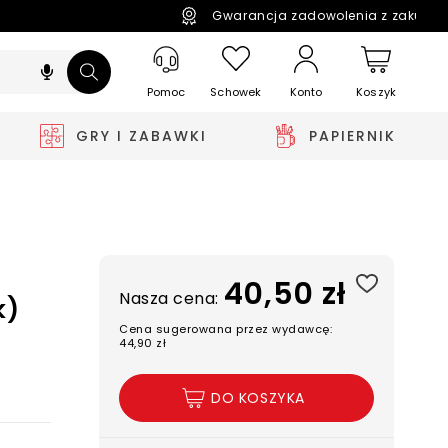
Gwarancja zadowolenia z zakupó
Pomoc
Schowek
Koszyk
Konto
GRY I ZABAWKI
PAPIERNIK
40,50 zł
Nasza cena:
k)
Cena sugerowana przez wydawcę:
44,90 zł
DO KOSZYKA