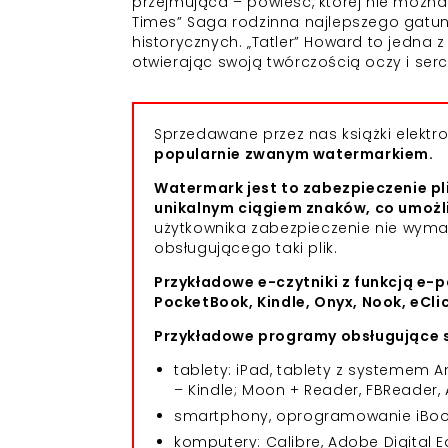
przejmująca – powieść, której nie można si
Times” Saga rodzinna najlepszego gatunk
historycznych. „Tatler” Howard to jedna z
otwierając swoją twórczością oczy i serc
Sprzedawane przez nas książki elekt
popularnie zwanym watermarkiem.
Watermark jest to zabezpieczenie pl
unikalnym ciągiem znaków, co umożl
użytkownika zabezpieczenie nie wym
obsługującego taki plik.
Przykładowe e-czytniki z funkcją e-p
PocketBook, Kindle, Onyx, Nook, eCli
Przykładowe programy obsługujące s
tablety: iPad, tablety z systemem
– Kindle; Moon + Reader, FBReader, 
smartphony, oprogramowanie iBooks
komputery: Calibre, Adobe Digital E