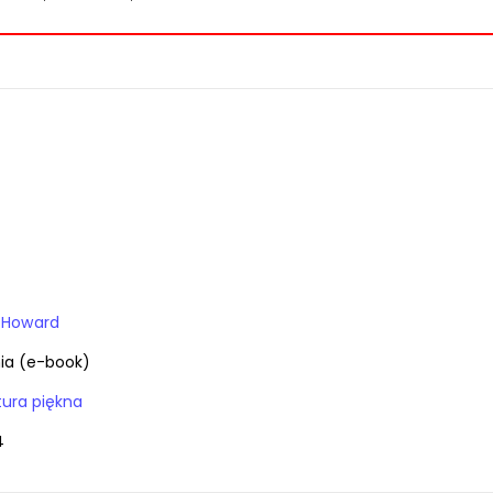
e Howard
ia (e-book)
atura piękna
4