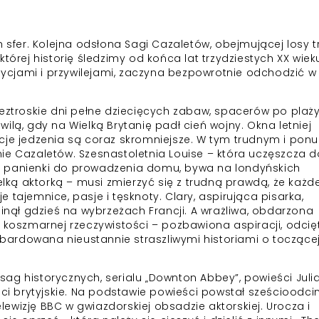
h sfer. Kolejna odsłona Sagi Cazaletów, obejmującej losy t
tórej historię śledzimy od końca lat trzydziestych XX wiek
adycjami i przywilejami, zaczyna bezpowrotnie odchodzić w
eztroskie dni pełne dziecięcych zabaw, spacerów po plaży
ilą, gdy na Wielką Brytanię padł cień wojny. Okna letniej
cje jedzenia są coraz skromniejsze. W tym trudnym i pon
ie Cazaletów. Szesnastoletnia Louise – która uczęszcza d
e panienki do prowadzenia domu, bywa na londyńskich
elką aktorką – musi zmierzyć się z trudną prawdą, że każde 
 tajemnice, pasje i tęsknoty. Clary, aspirująca pisarka,
ginął gdzieś na wybrzeżach Francji. A wrażliwa, obdarzona
w koszmarnej rzeczywistości – pozbawiona aspiracji, odcię
ardowana nieustannie straszliwymi historiami o toczącej
h sag historycznych, serialu „Downton Abbey”, powieści Juli
ści brytyjskie. Na podstawie powieści powstał sześcioodc
elewizję BBC w gwiazdorskiej obsadzie aktorskiej. Urocza i