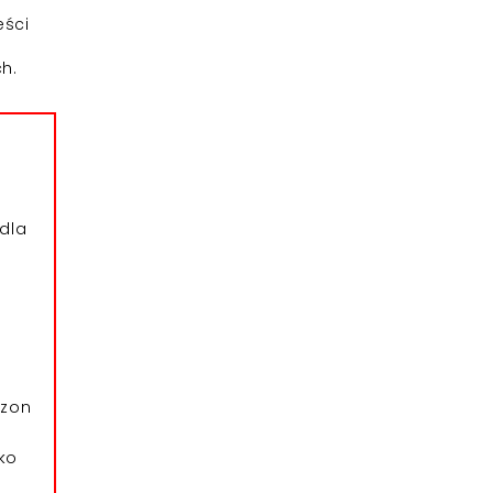
e
eści
ch.
dla
azon
ko