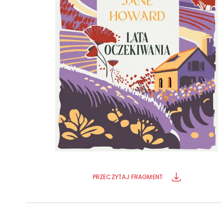
Powiększony kursor
Pomoc w czytaniu
Podkreślenie linków
PRZECZYTAJ FRAGMENT