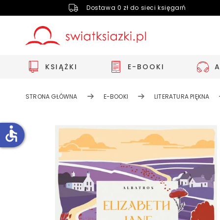
Dostawa 0 zł do sieci księgarń
KSIĄŻKI
E-BOOKI
STRONA GŁÓWNA
E-BOOKI
LITERATURA PIĘKNA
accessible
Zwiększ rozmiar czcionki
Zmniejsz rozmiar czcionki
Odwróć kolory
Skala szarości