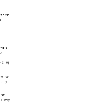
rzech
u –
 i
urym
o
z jej
ta od
 się
ana
inkowy