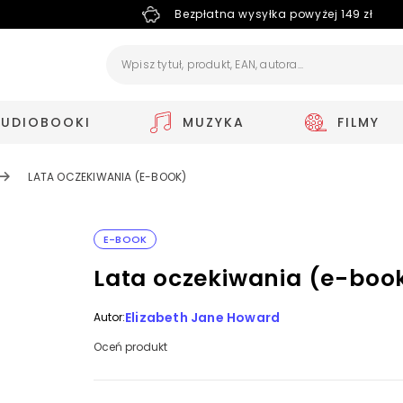
Bezpłatna wysyłka powyżej 149 zł
AUDIOBOOKI
MUZYKA
FILMY
LATA OCZEKIWANIA (E-BOOK)
E-BOOK
Lata oczekiwania (e-boo
Elizabeth Jane Howard
Autor:
Oceń produkt