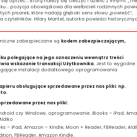
ę oprzeć... którą należy się cieszyć i dzielić z innymi. „Th
u... pozycja obowiązkowa dla wielbicieli rodzinnych powi
 tych pisarek, które nadają głęboki sens słowu „powieść”,
a czytelników. Hilary Mantel, autorka powieści historyczny
roniczne zabezpieczane są
kodem zabezpieczającym,
iku polegające na jego oznaczeniu wewnątrz treści
iwia wskazanie transakcji Użytkownika.
Jest to wygodne 
agające instalacji dodatkowego oprogramowania
apieru obsługujące sprzedawane przez nas pliki: np.
cto.
przedawane przez nas pliki:
 Android czy Windows; oprogramowanie: iBooks – iPad; Am
Aldiko
 – iPad; Amazon – Kindle; Moon + Reader, FBReader, Aldi
dition, FBReader, Amazon Kindle.