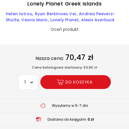
Lonely Planet Greek Islands
Helen Iatrou
Ryan Berkmoes Ver
Andrea Peevers-
Shulte
Vesna Maric
Lonely Planet
Alexis Averbuck
Oceń produkt
70,47 zł
Nasza cena:
Cena katalogowa dostawcy: 93,90 zł
Wybierz opcję
DO KOSZYKA
Wysyłamy w 5-7 dni
Dostawa do księgarni
0 zł