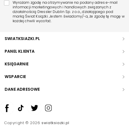
Wyrażam zgodę na otrzymywanie na podany adres e-mail
informacji marketingowych i handlowych związanych z
działalnością Dressler Dublin Sp. z o.o., działającego pod
marką Świat Książki. Jestem świadomy/-a, że zgodę tę mogę w
każdej chwili wycofać.
SWIATKSIAZKI.PL
PANEL KLIENTA
KSIĘGARNIE
WSPARCIE
DANE ADRESOWE
Zwiększ rozmiar czcionki
Zmniejsz rozmiar czcionki
Copyright © 2026
swiatksiazki.pl
Odwróć kolory