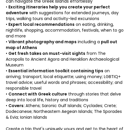
can navigate the Greek Islands effortlessly
•
Exciting itineraries help you create your perfect
adventure
with suggestions for extended journeys, day
trips, walking tours and activity-led excursions
•
Expert local recommendations
on eating, drinking,
nightlife, shopping, accommodation, festivals, when to go
and more
•
Vibrant photography and maps
including a
pull out
map of Athens
•
Get fresh takes on must-visit sights
from The
Acropolis to Ancient Agora and Heraklion Archaeological
Museum
•
Essential information toolkit containing tips
on
arriving; transport; local etiquette; using money; LGBTIQ+
travel advice; useful words and phrases; accessibility; and
responsible travel
•
Connect with Greek culture
through stories that delve
deep into local life, history and traditions
•
Covers:
Athens; Saronic Gulf Islands; Cyclades; Crete;
Dodecanese; Northeastern Aegean Islands; The Sporades
& Evia; Ionian Islands
Create a trip that's uniquely yours and get to the heart of