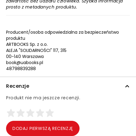
zawartość bez udziału człowieka. Szybka informacja
prosto z metadanych produktu.
Producent/osoba odpowiedzialna za bezpieczeństwo
produktu
ARTBOOKS Sp. z o.o.
ALEJA "SOLIDARNOŚCI" 117, 315
00-140 Warszawa
book@uabooks.pl
48798839288
Recenzje
Produkt nie ma jeszcze recenzji.
DODAJ PIERWSZĄ RECENZJĘ