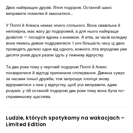
Двоє найкращих друзів. Літня подорож. Останній шанс
виправити помилки й закохатися…
У Поппі й Алекса немає нічого спільного. Вона свавільна й
непокірна, має жагу до подорожей, а для нього найкраще
дозвілля — посидіти вдома з книжкою. А втім, за часів коледжу
вони якимсь дивом подружилися. І хоч більшість часу ці двоє
проводять далеко одне від одного, кожного літа впродовж уже
десяти років друзі разом їдуть у тижневу відпустку.
Та два роки тому у черговій подорожі Поппі й Алекс
посварилися й відтоді припинили спілкування. Дівчина сумує
за часами їхньої дружби, тож запрошує хлопця знову
відправитися з нею у відпустку, щоб усе виправити, адже
розуміє: у тій останній подорожі два роки тому вона була по-
справжньому щаслива.
Ludzie, których spotykamy na wakacjach –
Limited Edition