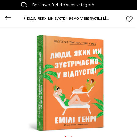
Dostawa 0 zł do sieci księgarń
Люди, яких ми зустрічаємо у відпустці Limited edition (Ludzie, których spotykamy na wakacjach)