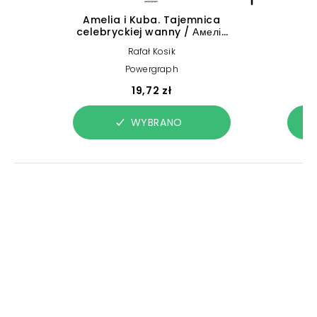
Amelia i Kuba. Tajemnica
12
celebryckiej wanny / Амелія
mi
та Куба. Таємниця ванни
Rafał Kosik
знаменитості
Powergraph
19,72 zł
WYBRANO