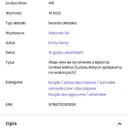
Liczba stron:
416
Wymiary:
14.5x22
Typ okładki:
twarda okładka
Wydawca:
Artbooks UA
Autor:
Emily Henry
Seria:
W języku ukraińskim
Люди, яких ми зустрічаємо у відпустці
Tytuł:
Limited edition (Ludzie, których spotykamy
na wakacjach)
Kategorie:
Książki / proza obyczajowa / komedie
romantyczne i obyczajowe
Książki obcojęzyczne / ukraińskie
EAN:
9786175230824
Opis