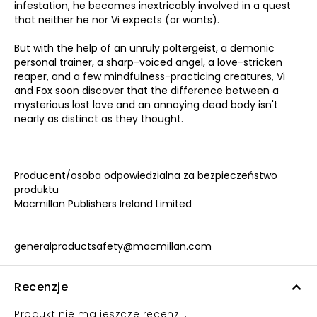
infestation, he becomes inextricably involved in a quest
that neither he nor Vi expects (or wants).
But with the help of an unruly poltergeist, a demonic
personal trainer, a sharp-voiced angel, a love-stricken
reaper, and a few mindfulness-practicing creatures, Vi
and Fox soon discover that the difference between a
mysterious lost love and an annoying dead body isn't
nearly as distinct as they thought.
Producent/osoba odpowiedzialna za bezpieczeństwo
produktu
Macmillan Publishers Ireland Limited
generalproductsafety@macmillan.com
Recenzje
Produkt nie ma jeszcze recenzji.