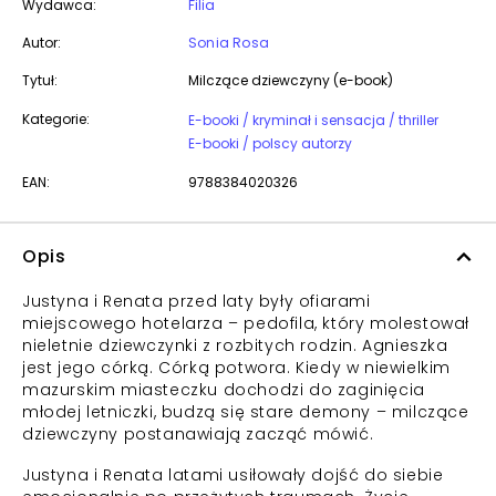
Wydawca:
Filia
Autor:
Sonia Rosa
Tytuł:
Milczące dziewczyny (e-book)
Kategorie:
E-booki / kryminał i sensacja / thriller
E-booki / polscy autorzy
EAN:
9788384020326
Opis
Justyna i Renata przed laty były ofiarami
miejscowego hotelarza – pedofila, który molestował
nieletnie dziewczynki z rozbitych rodzin. Agnieszka
jest jego córką. Córką potwora. Kiedy w niewielkim
mazurskim miasteczku dochodzi do zaginięcia
młodej letniczki, budzą się stare demony – milczące
dziewczyny postanawiają zacząć mówić.
Justyna i Renata latami usiłowały dojść do siebie