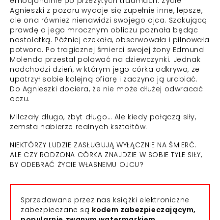
emocjonalnie po przeżytych traumach. Życie
Agnieszki z pozoru wydaje się zupełnie inne, lepsze,
ale ona również nienawidzi swojego ojca. Szokującą
prawdę o jego mrocznym obliczu poznała będąc
nastolatką. Później czekała, obserwowała i pilnowała
potwora. Po tragicznej śmierci swojej żony Edmund
Molenda przestał polować na dziewczynki. Jednak
nadchodzi dzień, w którym jego córka odkrywa, że
upatrzył sobie kolejną ofiarę i zaczyna ją urabiać.
Do Agnieszki dociera, że nie może dłużej odwracać
oczu.
Milczały długo, zbyt długo… Ale kiedy połączą siły,
zemsta nabierze realnych kształtów.
NIEKTÓRZY LUDZIE ZASŁUGUJĄ WYŁĄCZNIE NA ŚMIERĆ.
ALE CZY RODZONA CÓRKA ZNAJDZIE W SOBIE TYLE SIŁY,
BY ODEBRAĆ ŻYCIE WŁASNEMU OJCU?
Sprzedawane przez nas książki elektroniczne
zabezpieczane są
kodem zabezpieczającym,
popularnie zwanym watermarkiem.