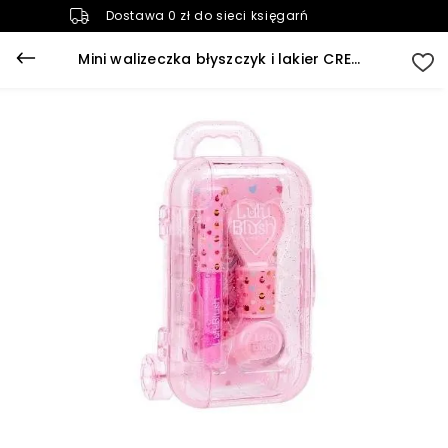
Dostawa 0 zł do sieci księgarń
Mini walizeczka błyszczyk i lakier CREATE IT!