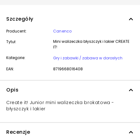
Szczegóły
Producent:
Canenco
Mini walizeczka błyszczyk i lakier CREATE
Tytuł:
IT!
Kategorie:
Gry i zabawki / zabawa w dorosłych
EAN:
8719668016408
Opis
Create it! Junior mini walizeczka brokatowa -
błyszczyk i lakier
Recenzje