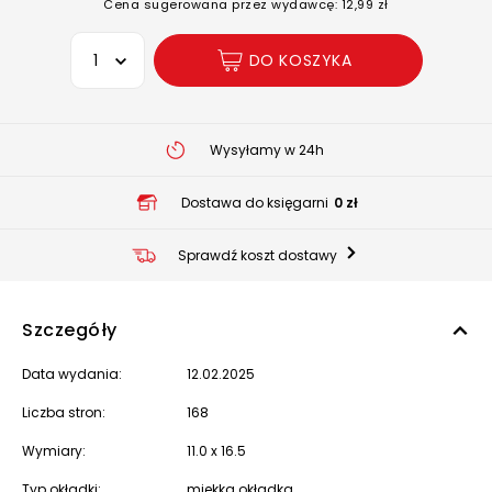
Cena sugerowana przez wydawcę: 12,99 zł
Wybierz opcję
DO KOSZYKA
Wysyłamy w 24h
Dostawa do księgarni
0 zł
Sprawdź koszt dostawy
Szczegóły
Data wydania:
12.02.2025
Liczba stron:
168
Wymiary:
11.0 x 16.5
Typ okładki:
miękka okładka