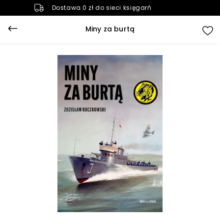
Dostawa 0 zł do sieci księgarń
Miny za burtą