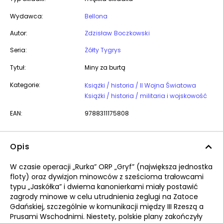
Wydawca:
Bellona
Autor:
Zdzisław Boczkowski
Seria:
Żółty Tygrys
Tytuł:
Miny za burtą
Kategorie:
Książki / historia / II Wojna Światowa
Książki / historia / militaria i wojskowość
EAN:
9788311175808
Opis
W czasie operacji „Rurka” ORP „Gryf” (największa jednostka
floty) oraz dywizjon minowców z sześcioma trałowcami
typu „Jaskółka” i dwiema kanonierkami miały postawić
zagrody minowe w celu utrudnienia żeglugi na Zatoce
Gdańskiej, szczególnie w komunikacji między III Rzeszą a
Prusami Wschodnimi. Niestety, polskie plany zakończyły