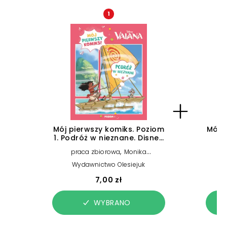
1
Mój pierwszy komiks. Poziom
Mój 
1. Podróż w nieznane. Disney
Vaiana
posz
,
praca zbiorowa
Monika
Kiersnowska (tłum.)
Wydawnictwo Olesiejuk
7,00 zł
WYBRANO