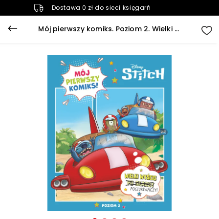
Dostawa 0 zł do sieci księgarń
Mój pierwszy komiks. Poziom 2. Wielki wyścig poszukiwaczy. Disney Stitch