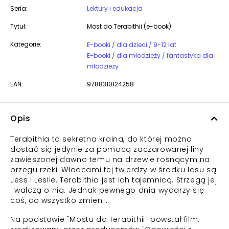
Seria:
Lektury i edukacja
Tytuł:
Most do Terabithii (e-book)
Kategorie:
E-booki / dla dzieci / 9-12 lat
E-booki / dla młodzieży / fantastyka dla
młodzieży
EAN:
9788310124258
Opis
Terabithia to sekretna kraina, do której można
dostać się jedynie za pomocą zaczarowanej liny
zawieszonej dawno temu na drzewie rosnącym na
brzegu rzeki. Władcami tej twierdzy w środku lasu są
Jess i Leslie. Terabithia jest ich tajemnicą. Strzegą jej
i walczą o nią. Jednak pewnego dnia wydarzy się
coś, co wszystko zmieni…
Na podstawie "Mostu do Terabithii" powstał film,