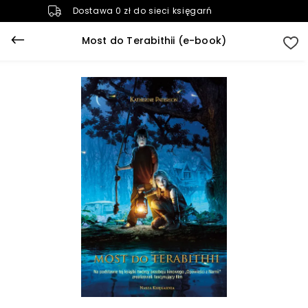
Dostawa 0 zł do sieci księgarń
Most do Terabithii (e-book)