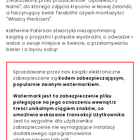
zrealizowany przez producentów "Opowieści z
Narnii", do którego zdjęcia kręcono w Nowej Zelandii,
a fascynujący świat Terabithii ożywili montażyści
"Władcy Pierścieni".
Katherine Paterson stworzyła niezapomnianą
książkę o przyjaźni i potędze wyobraźni, o odwadze i
walce o swoje miejsce w świecie, o przełamywaniu
barier i o byciu sobą!
Sprzedawane przez nas książki elektroniczne
zabezpieczane są
kodem zabezpieczającym,
popularnie zwanym watermarkiem.
Watermark jest to zabezpieczenie pliku
polegające na jego oznaczeniu wewnątrz
treści unikalnym ciągiem znaków, co
umożliwia wskazanie transakcji Użytkownika.
Jest to wygodne dla użytkownika
zabezpieczenie nie wymagające instalacji
dodatkowego oprogramowania
obsługującego taki plik.