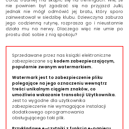
coraz trudniej mu skupić się na treningach. Wie, że
nie powinien był zgadzać się na przyjazd Julki,
jednak nie mógł odmówić jej bratu, który sporo
zainwestował w siedzibę klubu. Dziewczyna zaburza
jego codzienną rutynę, rozprasza go i nieustannie
działa mu na nerwy. Dlaczego więc nie umie po
prostu dać sobie z nią spokoju?
Sprzedawane przez nas książki elektroniczne
zabezpieczane są
kodem zabezpieczającym,
popularnie zwanym watermarkiem.
Watermark jest to zabezpieczenie pliku
polegające na jego oznaczeniu wewnątrz
treści unikalnym ciągiem znaków, co
umożliwia wskazanie transakcji Użytkownika.
Jest to wygodne dla użytkownika
zabezpieczenie nie wymagające instalacji
dodatkowego oprogramowania
obsługującego taki plik.
Przykładowe e-czytniki z funkcją e-papieru