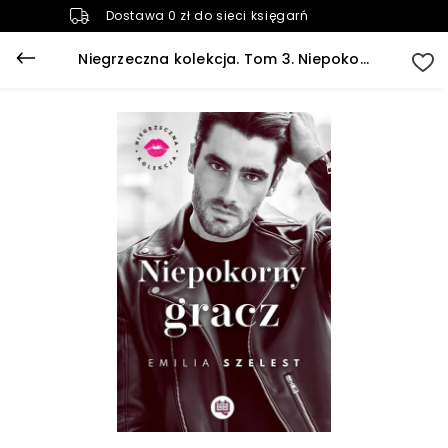
Dostawa 0 zł do sieci księgarń
Niegrzeczna kolekcja. Tom 3. Niepokorny gracz. Niegrzeczna kolekcja. Tom 3 (e-book)