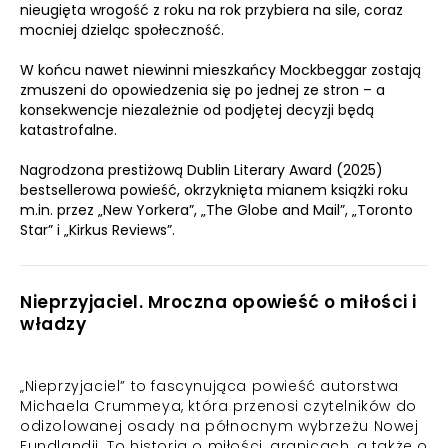
nieugięta wrogość z roku na rok przybiera na sile, coraz
mocniej dzieląc społeczność.
W końcu nawet niewinni mieszkańcy Mockbeggar zostają
zmuszeni do opowiedzenia się po jednej ze stron – a
konsekwencje niezależnie od podjętej decyzji będą
katastrofalne.
Nagrodzona prestiżową Dublin Literary Award (2025)
bestsellerowa powieść, okrzyknięta mianem książki roku
m.in. przez „New Yorkera”, „The Globe and Mail”, „Toronto
Star” i „Kirkus Reviews”.
Nieprzyjaciel. Mroczna opowieść o miłości i
władzy
„Nieprzyjaciel” to fascynująca powieść autorstwa
Michaela Crummeya, która przenosi czytelników do
odizolowanej osady na północnym wybrzeżu Nowej
Fundlandii. To historia o miłości, granicach, a także o