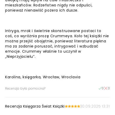
dwójką mają wpływ na całe miasteczko i
mieszkańców. Rodzeństwo nigdy nie odpuści,
ponieważ nienawiść pożera ich dusze.
Intryga, mrok i świetnie skonstruowane postaci to
coś, co wyróżnia prozę Crummeya. Koło tej książki nie
można przejść obojętnie, ponieważ literatura piękna
ma za zadanie poruszać, intrygować i wzbudzać
emocje. Crummey właśnie to uczynił w
„Nieprzyjacielu”.
Karolina, księgarka, Wrocław, Wroclavia
0
0
Recenzja była pomocna?
Recenzja Księgarza Świat Książki
30.09.2025 13:31