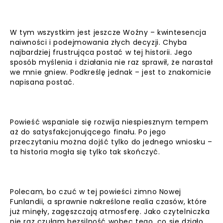
W tym wszystkim jest jeszcze Woźny – kwintesencja
naiwności i podejmowania złych decyzji. Chyba
najbardziej frustrująca postać w tej historii. Jego
sposób myślenia i działania nie raz sprawił, że narastał
we mnie gniew. Podkreślę jednak – jest to znakomicie
napisana postać.
Powieść wspaniale się rozwija niespiesznym tempem
aż do satysfakcjonującego finału. Po jego
przeczytaniu można dojść tylko do jednego wniosku –
ta historia mogła się tylko tak skończyć.
Polecam, bo czuć w tej powieści zimno Nowej
Funlandii, a sprawnie nakreślone realia czasów, które
już minęły, zagęszczają atmosferę. Jako czytelniczka
nie raz czułam bezsilność wobec tego, co się działo.