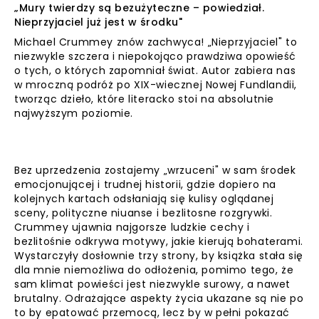
„Mury twierdzy są bezużyteczne – powiedział.
Nieprzyjaciel już jest w środku"
Michael Crummey znów zachwyca! „Nieprzyjaciel" to
niezwykle szczera i niepokojąco prawdziwa opowieść
o tych, o których zapomniał świat. Autor zabiera nas
w mroczną podróż po XIX-wiecznej Nowej Fundlandii,
tworząc dzieło, które literacko stoi na absolutnie
najwyższym poziomie.
Bez uprzedzenia zostajemy „wrzuceni" w sam środek
emocjonującej i trudnej historii, gdzie dopiero na
kolejnych kartach odsłaniają się kulisy oglądanej
sceny, polityczne niuanse i bezlitosne rozgrywki.
Crummey ujawnia najgorsze ludzkie cechy i
bezlitośnie odkrywa motywy, jakie kierują bohaterami.
Wystarczyły dosłownie trzy strony, by książka stała się
dla mnie niemożliwa do odłożenia, pomimo tego, że
sam klimat powieści jest niezwykle surowy, a nawet
brutalny. Odrażające aspekty życia ukazane są nie po
to by epatować przemocą, lecz by w pełni pokazać