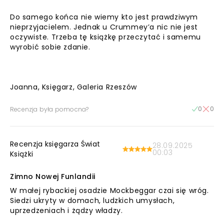
Do samego końca nie wiemy kto jest prawdziwym
nieprzyjacielem. Jednak u Crummey’a nic nie jest
oczywiste. Trzeba tę książkę przeczytać i samemu
wyrobić sobie zdanie.
Joanna, Księgarz, Galeria Rzeszów
0
0
Recenzja była pomocna?
Recenzja księgarza Świat
28.09.2025
00:03
Książki
Zimno Nowej Funlandii
W małej rybackiej osadzie Mockbeggar czai się wróg.
Siedzi ukryty w domach, ludzkich umysłach,
uprzedzeniach i żądzy władzy.