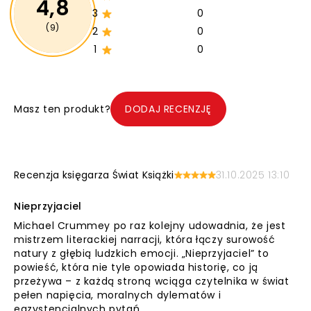
4,8
3
0
(9)
2
0
1
0
Masz ten produkt?
DODAJ RECENZJĘ
Recenzja księgarza Świat Książki
31.10.2025 13:10
Nieprzyjaciel
Michael Crummey po raz kolejny udowadnia, że jest
mistrzem literackiej narracji, która łączy surowość
natury z głębią ludzkich emocji. „Nieprzyjaciel” to
powieść, która nie tyle opowiada historię, co ją
przeżywa – z każdą stroną wciąga czytelnika w świat
pełen napięcia, moralnych dylematów i
egzystencjalnych pytań.