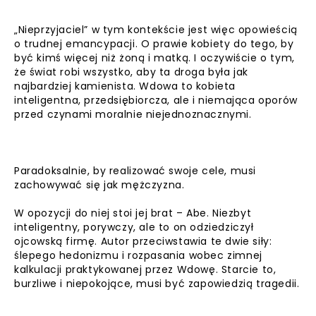
„Nieprzyjaciel” w tym kontekście jest więc opowieścią
o trudnej emancypacji. O prawie kobiety do tego, by
być kimś więcej niż żoną i matką. I oczywiście o tym,
że świat robi wszystko, aby ta droga była jak
najbardziej kamienista. Wdowa to kobieta
inteligentna, przedsiębiorcza, ale i niemająca oporów
przed czynami moralnie niejednoznacznymi.
Paradoksalnie, by realizować swoje cele, musi
zachowywać się jak mężczyzna.
W opozycji do niej stoi jej brat – Abe. Niezbyt
inteligentny, porywczy, ale to on odziedziczył
ojcowską firmę. Autor przeciwstawia te dwie siły:
ślepego hedonizmu i rozpasania wobec zimnej
kalkulacji praktykowanej przez Wdowę. Starcie to,
burzliwe i niepokojące, musi być zapowiedzią tragedii.