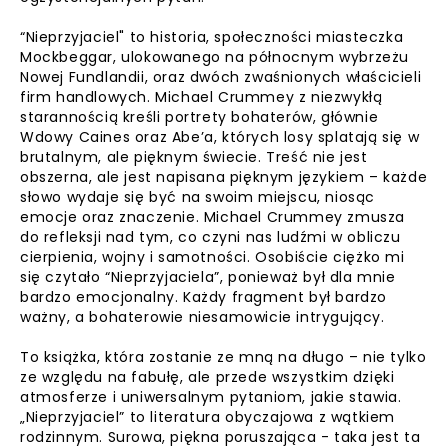
“Nieprzyjaciel" to historia, społeczności miasteczka
Mockbeggar, ulokowanego na północnym wybrzeżu
Nowej Fundlandii, oraz dwóch zwaśnionych właścicieli
firm handlowych. Michael Crummey z niezwykłą
starannością kreśli portrety bohaterów, głównie
Wdowy Caines oraz Abe’a, których losy splatają się w
brutalnym, ale pięknym świecie. Treść nie jest
obszerna, ale jest napisana pięknym językiem – każde
słowo wydaje się być na swoim miejscu, niosąc
emocje oraz znaczenie. Michael Crummey zmusza
do refleksji nad tym, co czyni nas ludźmi w obliczu
cierpienia, wojny i samotności. Osobiście ciężko mi
się czytało “Nieprzyjaciela”, ponieważ był dla mnie
bardzo emocjonalny. Każdy fragment był bardzo
ważny, a bohaterowie niesamowicie intrygujący.
To książka, która zostanie ze mną na długo – nie tylko
ze względu na fabułę, ale przede wszystkim dzięki
atmosferze i uniwersalnym pytaniom, jakie stawia.
„Nieprzyjaciel” to literatura obyczajowa z wątkiem
rodzinnym. Surowa, piękna poruszająca - taka jest ta