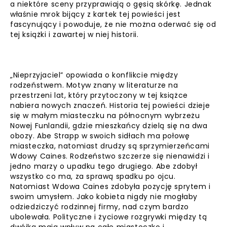
a niektóre sceny przyprawiają o gęsią skórkę. Jednak
właśnie mrok bijący z kartek tej powieści jest
fascynujący i powoduje, że nie można oderwać się od
tej książki i zawartej w niej historii.
„Nieprzyjaciel” opowiada o konflikcie między
rodzeństwem. Motyw znany w literaturze na
przestrzeni lat, który przytoczony w tej książce
nabiera nowych znaczeń. Historia tej powieści dzieje
się w małym miasteczku na północnym wybrzeżu
Nowej Funlandii, gdzie mieszkańcy dzielą się na dwa
obozy. Abe Strapp w swoich sidłach ma połowę
miasteczka, natomiast drudzy są sprzymierzeńcami
Wdowy Caines. Rodzeństwo szczerze się nienawidzi i
jedno marzy o upadku tego drugiego. Abe zdobył
wszystko co ma, za sprawą spadku po ojcu.
Natomiast Wdowa Caines zdobyła pozycję sprytem i
swoim umysłem. Jako kobieta nigdy nie mogłaby
odziedziczyć rodzinnej firmy, nad czym bardzo
ubolewała. Polityczne i życiowe rozgrywki między tą