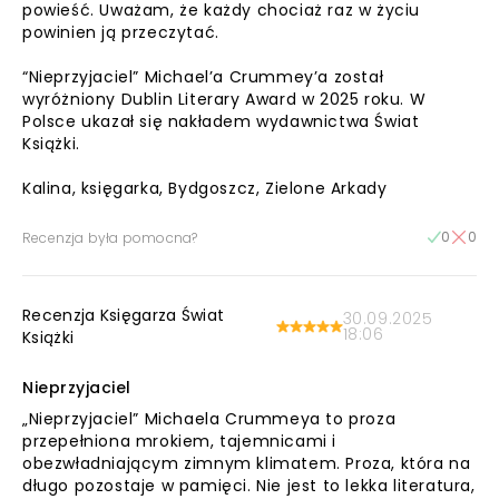
powieść. Uważam, że każdy chociaż raz w życiu
powinien ją przeczytać.
“Nieprzyjaciel” Michael’a Crummey’a został
wyróżniony Dublin Literary Award w 2025 roku. W
Polsce ukazał się nakładem wydawnictwa Świat
Książki.
Kalina, księgarka, Bydgoszcz, Zielone Arkady
0
0
Recenzja była pomocna?
Recenzja Księgarza Świat
30.09.2025
18:06
Książki
Nieprzyjaciel
„Nieprzyjaciel” Michaela Crummeya to proza
przepełniona mrokiem, tajemnicami i
obezwładniającym zimnym klimatem. Proza, która na
długo pozostaje w pamięci. Nie jest to lekka literatura,