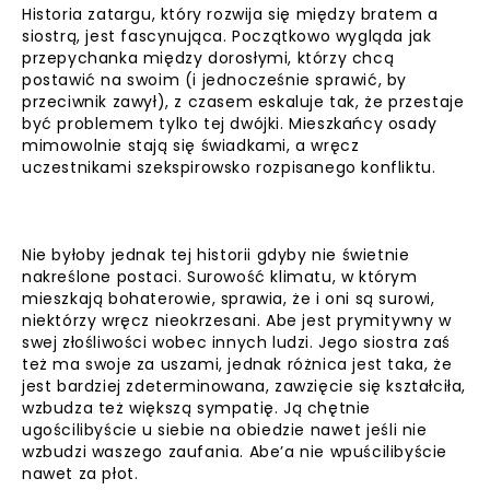
Historia zatargu, który rozwija się między bratem a
siostrą, jest fascynująca. Początkowo wygląda jak
przepychanka między dorosłymi, którzy chcą
postawić na swoim (i jednocześnie sprawić, by
przeciwnik zawył), z czasem eskaluje tak, że przestaje
być problemem tylko tej dwójki. Mieszkańcy osady
mimowolnie stają się świadkami, a wręcz
uczestnikami szekspirowsko rozpisanego konfliktu.
Nie byłoby jednak tej historii gdyby nie świetnie
nakreślone postaci. Surowość klimatu, w którym
mieszkają bohaterowie, sprawia, że i oni są surowi,
niektórzy wręcz nieokrzesani. Abe jest prymitywny w
swej złośliwości wobec innych ludzi. Jego siostra zaś
też ma swoje za uszami, jednak różnica jest taka, że
jest bardziej zdeterminowana, zawzięcie się kształciła,
wzbudza też większą sympatię. Ją chętnie
ugościlibyście u siebie na obiedzie nawet jeśli nie
wzbudzi waszego zaufania. Abe’a nie wpuścilibyście
nawet za płot.