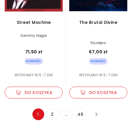
Street Machine
The Brutal Divine
Sammy Hagar
Frontiers
71,50 zł
67,00 zł
NOWOŚĆ
NOWOŚĆ
WYSYŁAMY W 5-7 DNI
WYSYŁAMY W 5-7 DNI
DO KOSZYKA
DO KOSZYKA
Zwiększ rozmiar czcionki
1
2
...
46
Zmniejsz rozmiar czcionki
Odwróć kolory