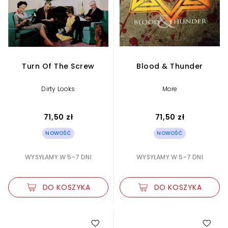
Turn Of The Screw
Blood & Thunder
Dirty Looks
More
71,50 zł
71,50 zł
NOWOŚĆ
NOWOŚĆ
WYSYŁAMY W 5-7 DNI
WYSYŁAMY W 5-7 DNI
DO KOSZYKA
DO KOSZYKA