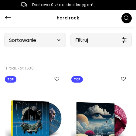
Dostawa 0 zł do sieci księgarń
hard rock
Wybierz opcję
Filtruj
Sortowanie
Produkty: 1630
TOP
TOP