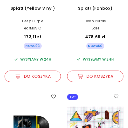
Splat! (Yellow Vinyl)
Splat! (Fanbox)
Deep Purple
Deep Purple
earMUSIC
Edel
173,11 zł
478,66 zł
NOWOŚĆ
NOWOŚĆ
WYSYŁAMY W 24H
WYSYŁAMY W 24H
DO KOSZYKA
DO KOSZYKA
TOP