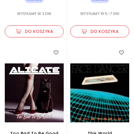
WYSYŁAMY W 3 DNI
WYSYŁAMY W 5-7 DNI
DO KOSZYKA
DO KOSZYKA
Too Bad To Be Good
This World