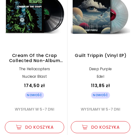
Cream Of the Crap
Guilt Trippin (Vinyl EP)
Collected Non-Album
Works Vol 3 (2Vinyl
The Hellacopters
Deep Purple
Black)
Nuclear Blast
Edel
174,50 zł
113,85 zł
NOWOŚĆ
NOWOŚĆ
WYSYŁAMY W 5-7 DNI
WYSYŁAMY W 5-7 DNI
DO KOSZYKA
DO KOSZYKA