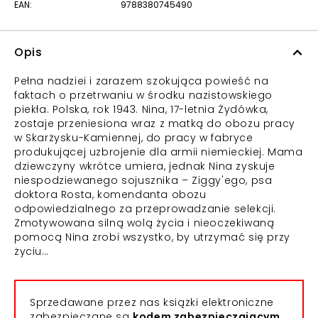
EAN:
9788380745490
Opis
Pełna nadziei i zarazem szokująca powieść na
faktach o przetrwaniu w środku nazistowskiego
piekła. Polska, rok 1943. Nina, 17-letnia Żydówka,
zostaje przeniesiona wraz z matką do obozu pracy
w Skarżysku-Kamiennej, do pracy w fabryce
produkującej uzbrojenie dla armii niemieckiej. Mama
dziewczyny wkrótce umiera, jednak Nina zyskuje
niespodziewanego sojusznika – Ziggy'ego, psa
doktora Rosta, komendanta obozu
odpowiedzialnego za przeprowadzanie selekcji.
Zmotywowana silną wolą życia i nieoczekiwaną
pomocą Nina zrobi wszystko, by utrzymać się przy
życiu…
Sprzedawane przez nas książki elektroniczne
zabezpieczane są
kodem zabezpieczającym,