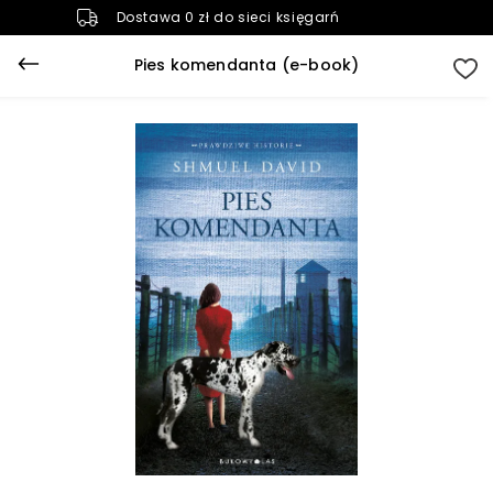
Dostawa 0 zł do sieci księgarń
Pies komendanta (e-book)