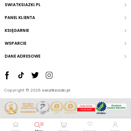
SWIATKSIAZKI.PL
PANEL KLIENTA
KSIĘGARNIE
WSPARCIE
DANE ADRESOWE
Zwiększ rozmiar czcionki
Zmniejsz rozmiar czcionki
Copyright © 2026
swiatksiazki.pl
Odwróć kolory
Skala szarości
Pomoc w czytaniu
Podkreślenie linków