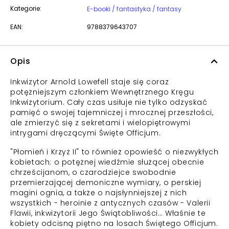
Kategorie:
E-booki / fantastyka / fantasy
EAN:
9788379643707
Opis
Inkwizytor Arnold Lowefell staje się coraz
potężniejszym członkiem Wewnętrznego Kręgu
Inkwizytorium. Cały czas usiłuje nie tylko odzyskać
pamięć o swojej tajemniczej i mrocznej przeszłości,
ale zmierzyć się z sekretami i wielopiętrowymi
intrygami dręczącymi Święte Officjum.
"Płomień i Krzyż II" to również opowieść o niezwykłych
kobietach: o potężnej wiedźmie służącej obecnie
chrześcijanom, o czarodziejce swobodnie
przemierzającej demoniczne wymiary, o perskiej
magini ognia, a także o najsłynniejszej z nich
wszystkich - heroinie z antycznych czasów - Valerii
Flawii, inkwizytorii Jego Świątobliwości… Właśnie te
kobiety odcisną piętno na losach Świętego Officjum.