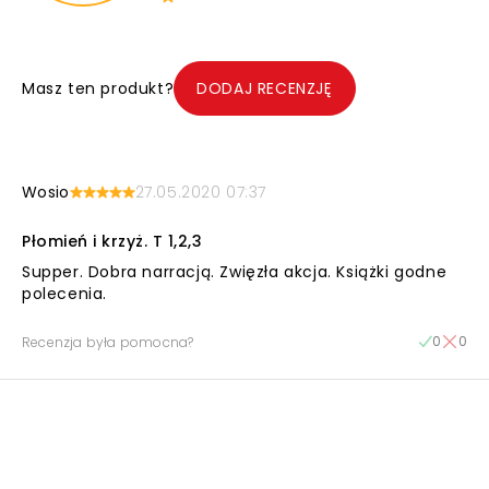
Masz ten produkt?
DODAJ RECENZJĘ
Wosio
27.05.2020 07:37
Płomień i krzyż. T 1,2,3
Supper. Dobra narracją. Zwięzła akcja. Książki godne
polecenia.
0
0
Recenzja była pomocna?