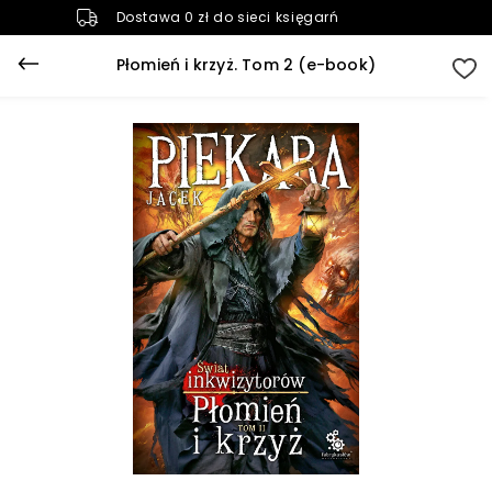
Dostawa 0 zł do sieci księgarń
Płomień i krzyż. Tom 2 (e-book)