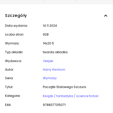
Szczegóły
Data wydania:
14.11.2024
Liczba stron:
928
Wymiary:
14x20.5
Typ okładki:
twarda okładka
Wydawca:
Vesper
Autor:
Harry Harrison
Seria:
Wymiary
Tytuł:
Początki Stalowego Szczura
Kategorie:
Książki / fantastyka / science fiction
EAN:
9788377315071