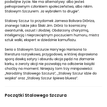
podwójne życie. Nie ma alternatywy: albo jesteś
pełnoprawnym członkiem społeczeństwa, albo nikim.
Stalowym Szczurem. Ja wybrałem to drugie”.
Stalowy Szczur to przydomek Jamesa Bolivara DiGriza,
znanego także jako Śliski Jim. DiGriz to kosmiczny
awanturnik, oszust i złodziej. Obdarzony charyzmą,
inteligencją i nieprzeciętnym poczuciem humoru, mistrz
sztuk walki, ekspert w dziedzinie kamuflażu.
Seria o Stalowym Szczurze Harry’ego Harrisona to
literatura rozrywkowa, przygodowa, w której doprawiona
sporą dawką satyry i absurdu akcja pędzi na złamanie
karku, a zwroty akcji nie pozwalają na odłożenie książki
choćby na moment. Niniejszy tom trzy minipowieści:
„Narodziny Stalowego Szczura”, „Stalowy Szczur idzie do
wojska” oraz „Stalowy Szczur śpiewa bluesa”.
Początki Stalowego Szczura