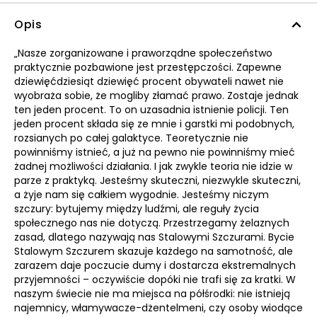
Opis
„Nasze zorganizowane i praworządne społeczeństwo
praktycznie pozbawione jest przestępczości. Zapewne
dziewięćdziesiąt dziewięć procent obywateli nawet nie
wyobraża sobie, że mogliby złamać prawo. Zostaje jednak
ten jeden procent. To on uzasadnia istnienie policji. Ten
jeden procent składa się ze mnie i garstki mi podobnych,
rozsianych po całej galaktyce. Teoretycznie nie
powinniśmy istnieć, a już na pewno nie powinniśmy mieć
żadnej możliwości działania. I jak zwykle teoria nie idzie w
parze z praktyką. Jesteśmy skuteczni, niezwykle skuteczni,
a żyje nam się całkiem wygodnie. Jesteśmy niczym
szczury: bytujemy między ludźmi, ale reguły życia
społecznego nas nie dotyczą. Przestrzegamy żelaznych
zasad, dlatego nazywają nas Stalowymi Szczurami. Bycie
Stalowym Szczurem skazuje każdego na samotność, ale
zarazem daje poczucie dumy i dostarcza ekstremalnych
przyjemności – oczywiście dopóki nie trafi się za kratki. W
naszym świecie nie ma miejsca na półśrodki: nie istnieją
najemnicy, włamywacze-dżentelmeni, czy osoby wiodące