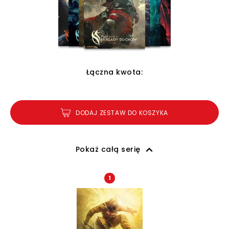
Łączna kwota:
DODAJ ZESTAW DO KOSZYKA
Pokaż całą serię
1