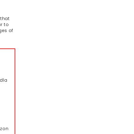
 that
r to
ges of
dla
azon