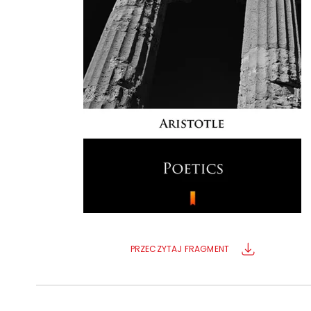
Powiększony kursor
Pomoc w czytaniu
Podkreślenie linków
PRZECZYTAJ FRAGMENT