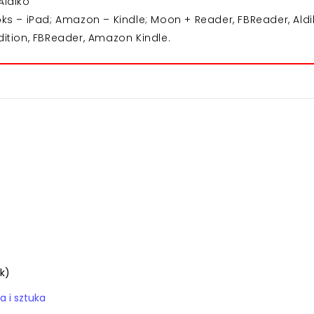
Aldiko
 – iPad; Amazon – Kindle; Moon + Reader, FBReader, Aldi
dition, FBReader, Amazon Kindle.
k)
a i sztuka