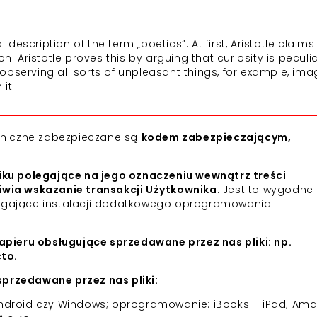
 description of the term „poetics”. At first, Aristotle claims
n. Aristotle proves this by arguing that curiosity is peculia
f observing all sorts of unpleasant things, for example, ima
it.
roniczne zabezpieczane są
kodem zabezpieczającym,
iku polegające na jego oznaczeniu wewnątrz treści
iwia wskazanie transakcji Użytkownika.
Jest to wygodne 
agające instalacji dodatkowego oprogramowania
apieru obsługujące sprzedawane przez nas pliki: np.
cto.
przedawane przez nas pliki:
 Android czy Windows; oprogramowanie: iBooks – iPad; Am