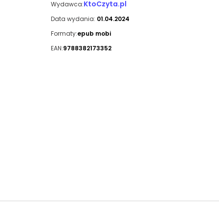
KtoCzyta.pl
Wydawca:
Data wydania:
01.04.2024
Formaty:
epub mobi
EAN:
9788382173352