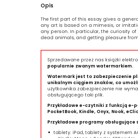
Opis
The first part of this essay gives a general
any art is based on a mimesis, or imitatio
any person. In particular, the curiosity o
dead animals, and getting pleasure from 
Sprzedawane przez nas książki elekt
popularnie zwanym watermarkiem.
Watermark jest to zabezpieczenie pl
unikalnym ciągiem znaków, co umożl
użytkownika zabezpieczenie nie wym
obsługującego taki plik.
Przykładowe e-czytniki z funkcją e-p
PocketBook, Kindle, Onyx, Nook, eCli
Przykładowe programy obsługujące s
tablety: iPad, tablety z systemem