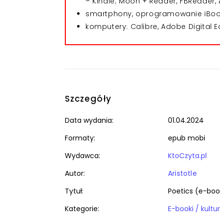
– Kindle; Moon + Reader, FBReader, 
smartphony, oprogramowanie iBooks
komputery: Calibre, Adobe Digital E
Szczegóły
Data wydania:
01.04.2024
Formaty:
epub mobi
Wydawca:
KtoCzyta.pl
Autor:
Aristotle
Tytuł:
Poetics (e-boo
Kategorie:
E-booki / kultur