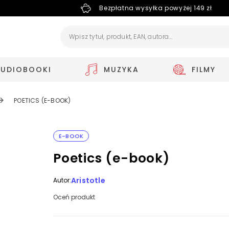
Bezpłatna wysyłka powyżej 149 zł
AUDIOBOOKI
MUZYKA
FILMY
POETICS (E-BOOK)
E-BOOK
Poetics (e-book)
Aristotle
Autor:
Oceń produkt