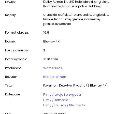
Dolby Atmos TrueHD holenderski, angielski,
Dźwięk:
flamandzki, francuski, polski dubbing
arabskie, duńskie, holenderskie, angielskie,
Napisy:
fińskie, francuskie, greckie, norweskie,
polskie, szwedzkie
Format obrazu:
16:9
Nośnik:
Blu-ray 4K
Ilość nośników:
2
Data wydania:
16.10.2019
Producent:
Warner Bros.
Reżyser:
Rob Letterman
Tytuł:
Pokemon: Detektyw Pikachu (2 Blu-ray 4K)
Kategorie:
Filmy / akcja i przygoda
Filmy / komedia
Filmy / Blu-ray / Blu-ray 4K