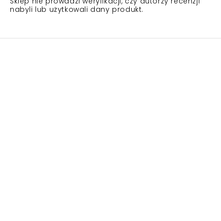
Sklep nie prowadzi weryfikacji, czy autorzy recenzji
nabyli lub użytkowali dany produkt.