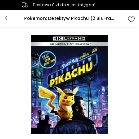
Dostawa 0 zł do sieci księgarń
Pokemon: Detektyw Pikachu (2 Blu-ray 4K)