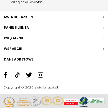
każdej chwili wycofać.
SWIATKSIAZKI.PL
PANEL KLIENTA
KSIĘGARNIE
WSPARCIE
DANE ADRESOWE
Zwiększ rozmiar czcionki
Zmniejsz rozmiar czcionki
Copyright © 2026
swiatksiazki.pl
Odwróć kolory
Skala szarości