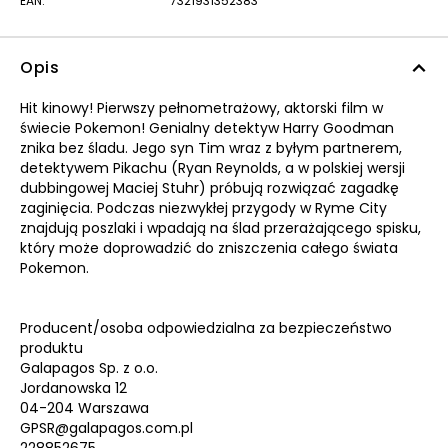
EAN:
7321931352383
Opis
Hit kinowy! Pierwszy pełnometrażowy, aktorski film w
świecie Pokemon! Genialny detektyw Harry Goodman
znika bez śladu. Jego syn Tim wraz z byłym partnerem,
detektywem Pikachu (Ryan Reynolds, a w polskiej wersji
dubbingowej Maciej Stuhr) próbują rozwiązać zagadkę
zaginięcia. Podczas niezwykłej przygody w Ryme City
znajdują poszlaki i wpadają na ślad przerażającego spisku,
który może doprowadzić do zniszczenia całego świata
Pokemon.
Producent/osoba odpowiedzialna za bezpieczeństwo
produktu
Galapagos Sp. z o.o.
Jordanowska 12
04-204 Warszawa
GPSR@galapagos.com.pl