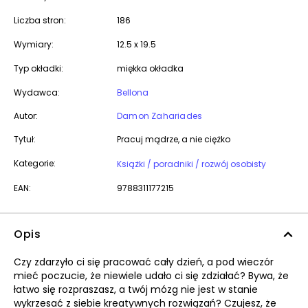
Liczba stron:
186
Wymiary:
12.5 x 19.5
Typ okładki:
miękka okładka
Wydawca:
Bellona
Autor:
Damon Zahariades
Tytuł:
Pracuj mądrze, a nie ciężko
Kategorie:
Książki / poradniki / rozwój osobisty
EAN:
9788311177215
Opis
Czy zdarzyło ci się pracować cały dzień, a pod wieczór
mieć poczucie, że niewiele udało ci się zdziałać? Bywa, że
łatwo się rozpraszasz, a twój mózg nie jest w stanie
wykrzesać z siebie kreatywnych rozwiązań? Czujesz, że