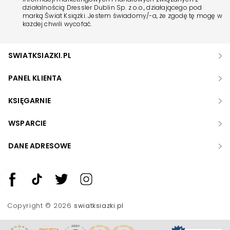
działalnością Dressler Dublin Sp. z o.o., działającego pod
marką Świat Książki. Jestem świadomy/-a, że zgodę tę mogę w
każdej chwili wycofać.
SWIATKSIAZKI.PL
PANEL KLIENTA
KSIĘGARNIE
WSPARCIE
DANE ADRESOWE
Zwiększ rozmiar czcionki
Zmniejsz rozmiar czcionki
Copyright © 2026
swiatksiazki.pl
Odwróć kolory