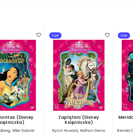
5.00
TOP
TOP
ontas (Disney
Zaplątani (Disney
Merid
siężniczka)
Księżniczka)
,
,
ldberg
Mike Gabriel
Byron Howard
Nathan Greno
Brenda