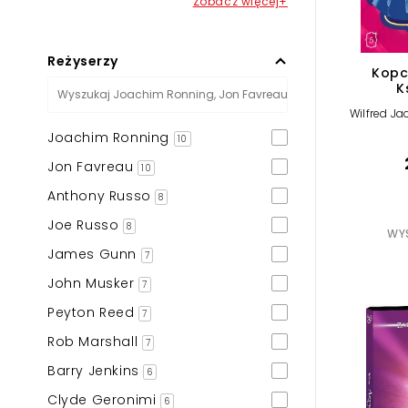
Zobacz więcej+
Reżyserzy
Kopc
K
Wilfred Ja
Joachim Ronning
10
Jon Favreau
10
Anthony Russo
8
Joe Russo
8
WYS
James Gunn
7
John Musker
7
Peyton Reed
7
Rob Marshall
7
Barry Jenkins
6
Clyde Geronimi
6