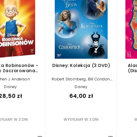
ka Robinsonów -
Disney: Kolekcja (3 DVD)
Alad
y Zaczarowana
(Di
Kolekcja
,
,
hen J. Anderson
Robert Stromberg
Bill Condon
Kenneth Branagh
Disney
Disney
28,50 zł
64,00 zł
YŁAMY W 3 DNI
WYSYŁAMY W 3 DNI
W