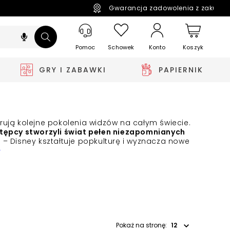
Gwarancja zadowolenia z zakupó
Pomoc
Schowek
Koszyk
Konto
GRY I ZABAWKI
PAPIERNIK
irują kolejne pokolenia widzów na całym świecie.
stępcy stworzyli świat pełen niezapomnianych
– Disney kształtuje popkulturę i wyznacza nowe
>
Wybierz opcję
Pokaż na stronę: