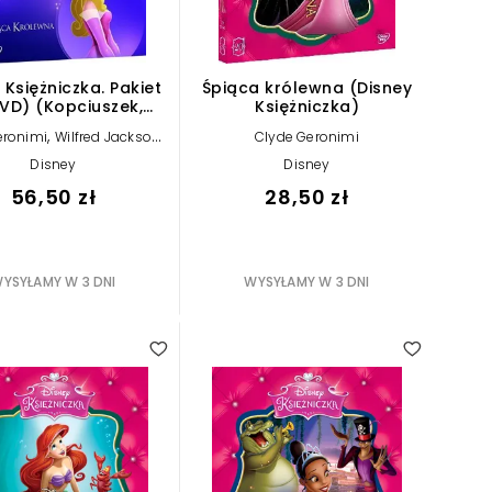
 Księżniczka. Pakiet
Śpiąca królewna (Disney
VD) (Kopciuszek,
Księżniczka)
iąca Królewna,
,
,
eronimi
Wilfred Jackson
Clyde Geronimi
na Śnieżka i siedmiu
,
ton Luske
David Hand
rasnoludków)
Disney
Disney
56,50 zł
28,50 zł
YSYŁAMY W 3 DNI
WYSYŁAMY W 3 DNI