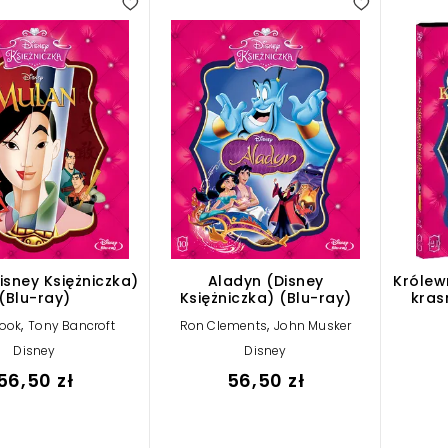
isney Księżniczka)
Aladyn (Disney
Królew
(Blu-ray)
Księżniczka) (Blu-ray)
kras
,
,
Cook
Tony Bancroft
Ron Clements
John Musker
Disney
Disney
56,50 zł
56,50 zł