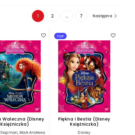
1
2
...
7
Następna
3.00
TOP
a Waleczna (Disney
Piękna i Bestia (Disney
Księżniczka)
Księżniczka)
,
 Chapman
Mark Andrews
Disney