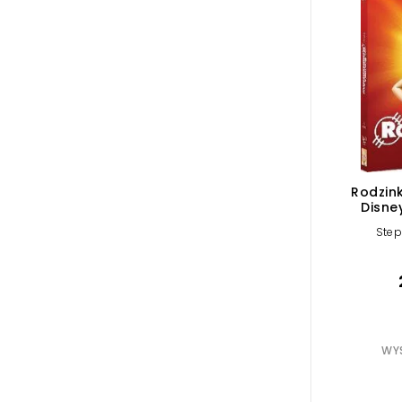
Rodzin
Disne
Step
WYS