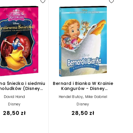
na Śnieżka i siedmiu
Bernard i Bianka W Krainie
noludków (Disney
Kangurów - Disney
Księżniczka)
Zaczarowana Kolekcja
,
David Hand
Hendel Butoy
Mike Gabriel
Disney
Disney
28,50 zł
28,50 zł