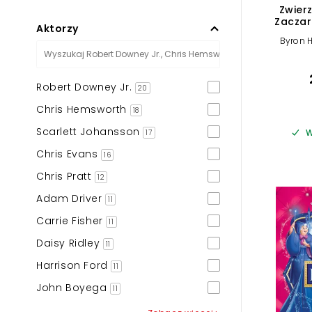
Zwier
Zaczar
Aktorzy
Byron 
Robert Downey Jr.
20
Chris Hemsworth
18
Scarlett Johansson
W
17
Chris Evans
16
Chris Pratt
12
Adam Driver
11
Carrie Fisher
11
Daisy Ridley
11
Harrison Ford
11
John Boyega
11