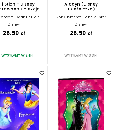
o i Stich - Disney
Aladyn (Disney
arowana Kolekcja
Księżniczka)
,
,
 Sanders
Dean DeBlois
Ron Clements
John Musker
Disney
Disney
28,50 zł
28,50 zł
WYSYŁAMY W 24H
WYSYŁAMY W 3 DNI