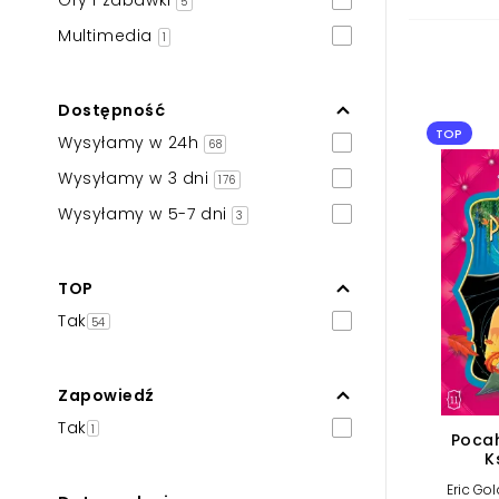
Gry i zabawki
5
Powiększony kursor
Multimedia
1
Pomoc w czytaniu
Podkreślenie linków
Dostępność
TOP
Wysyłamy w 24h
68
Wysyłamy w 3 dni
176
Wysyłamy w 5-7 dni
3
TOP
Tak
54
Zapowiedź
Tak
1
Pocah
K
Eric Go