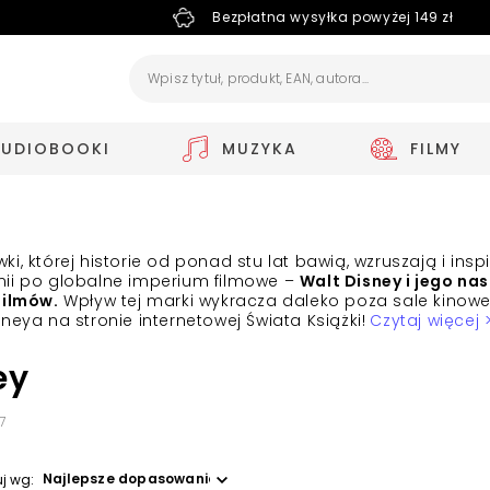
Bezpłatna wysyłka powyżej 149 zł
AUDIOBOOKI
MUZYKA
FILMY
, której historie od ponad stu lat bawią, wzruszają i insp
nii po globalne imperium filmowe –
Walt Disney i jego na
filmów.
Wpływ tej marki wykracza daleko poza sale kinowe 
neya na stronie internetowej Świata Książki!
Czytaj więcej 
ey
7
Wybierz opcję
uj wg: