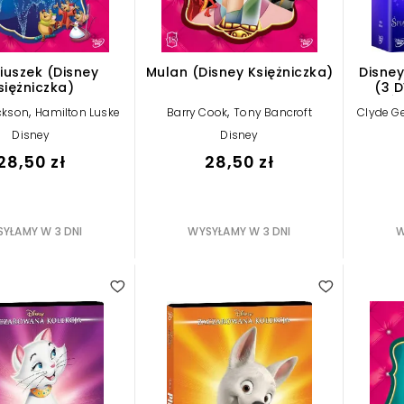
iuszek (Disney
Mulan (Disney Księżniczka)
Disney
siężniczka)
(3 D
Śp
,
,
ckson
Hamilton Luske
Barry Cook
Tony Bancroft
Clyde G
Królew
Hamil
k
Disney
Disney
28,50 zł
28,50 zł
YŁAMY W 3 DNI
WYSYŁAMY W 3 DNI
W