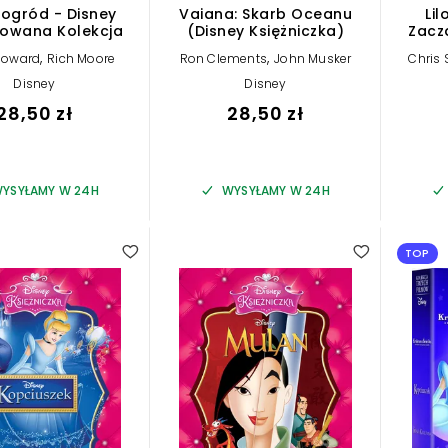
zogród - Disney
Vaiana: Skarb Oceanu
Lil
owana Kolekcja
(Disney Księżniczka)
Zacz
,
,
Howard
Rich Moore
Ron Clements
John Musker
Chris
Disney
Disney
28,50 zł
28,50 zł
YSYŁAMY W 24H
WYSYŁAMY W 24H
TOP