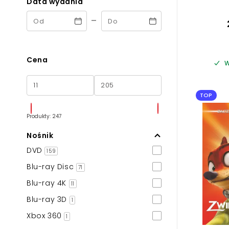
Data wydania
-
Cena
W
TOP
Produkty: 247
Nośnik
DVD
159
Blu-ray Disc
71
Blu-ray 4K
11
Blu-ray 3D
1
Xbox 360
1