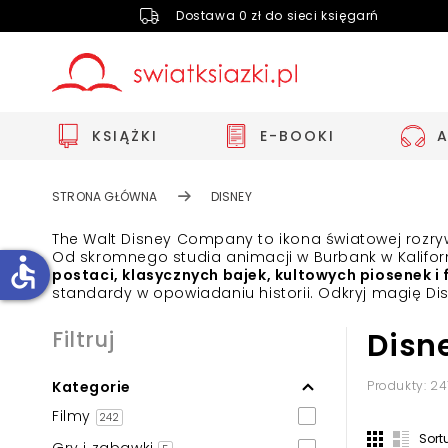
Dostawa 0 zł do sieci księgarń
KSIĄŻKI
E-BOOKI
STRONA GŁÓWNA
DISNEY
The Walt Disney Company to ikona światowej rozrywki
Od skromnego studia animacji w Burbank w Kalifor
accessible
postaci, klasycznych bajek, kultowych piosenek i 
standardy w opowiadaniu historii. Odkryj magię Dis
Zwiększ rozmiar czcionki
Filtruj
Disn
Zmniejsz rozmiar czcionki
Kategorie
Produkty: 24
Odwróć kolory
Filmy
242
Skala szarości
Sort