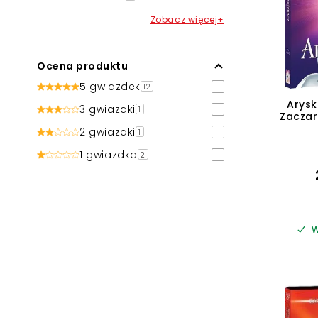
Zobacz więcej+
Ocena produktu
5 gwiazdek
12
Arysk
3 gwiazdki
1
Zaczar
2 gwiazdki
1
1 gwiazdka
2
W