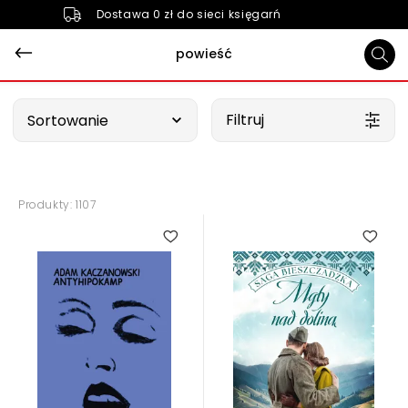
Dostawa 0 zł do sieci księgarń
powieść
Wybierz opcję
Filtruj
Sortowanie
Produkty: 1107