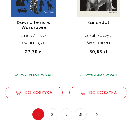
Dawno temu w
Kandydat
Warszawie
Jakub Żulczyk
Jakub Żulczyk
Świat Książki
Świat Książki
27,79 zł
30,53 zł
WYSYŁAMY W 24H
WYSYŁAMY W 24H
DO KOSZYKA
DO KOSZYKA
Zwiększ rozmiar czcionki
1
2
...
31
Zmniejsz rozmiar czcionki
Odwróć kolory