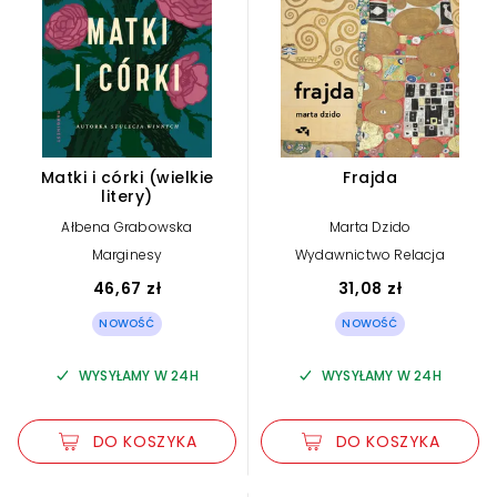
Matki i córki (wielkie
Frajda
litery)
Ałbena Grabowska
Marta Dzido
Marginesy
Wydawnictwo Relacja
46,67 zł
31,08 zł
NOWOŚĆ
NOWOŚĆ
WYSYŁAMY W 24H
WYSYŁAMY W 24H
DO KOSZYKA
DO KOSZYKA