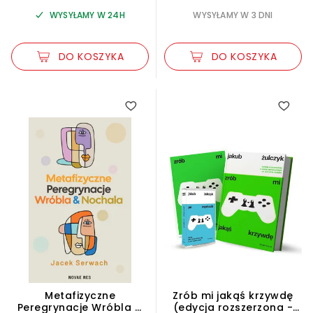
WYSYŁAMY W 24H
WYSYŁAMY W 3 DNI
DO KOSZYKA
DO KOSZYKA
Metafizyczne
Zrób mi jakąś krzywdę
Peregrynacje Wróbla &
(edycja rozszerzona -