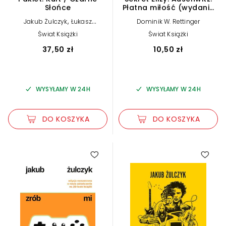
Słońce
Płatna miłość (wydanie
pocketowe)
,
Jakub Żulczyk
Łukasz
Dominik W. Rettinger
Orbitowski
Świat Książki
Świat Książki
37,50 zł
10,50 zł
WYSYŁAMY W 24H
WYSYŁAMY W 24H
DO KOSZYKA
DO KOSZYKA
4.35
5.00