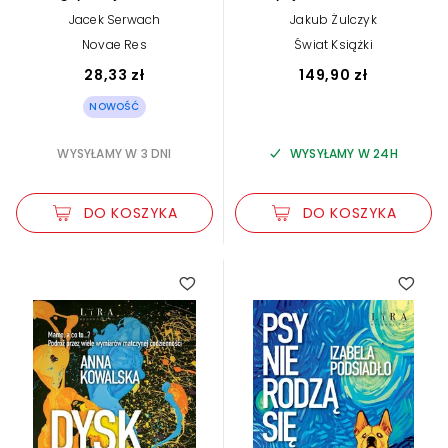
Nochala
wydanie kolekcjonerskie)
Jacek Serwach
Jakub Żulczyk
Novae Res
Świat Książki
28,33 zł
149,90 zł
NOWOŚĆ
WYSYŁAMY W 3 DNI
WYSYŁAMY W 24H
DO KOSZYKA
DO KOSZYKA