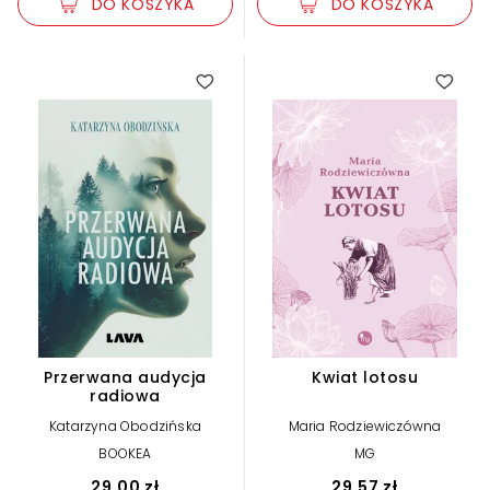
DO KOSZYKA
DO KOSZYKA
5.00
Przerwana audycja
Kwiat lotosu
radiowa
Katarzyna Obodzińska
Maria Rodziewiczówna
BOOKEA
MG
29,00 zł
29,57 zł