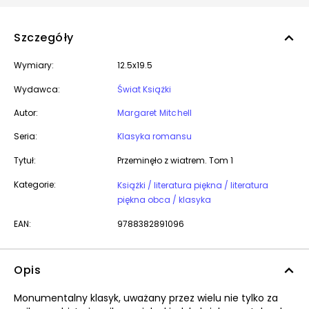
Szczegóły
Wymiary:
12.5x19.5
Wydawca:
Świat Książki
Autor:
Margaret Mitchell
Seria:
Klasyka romansu
Tytuł:
Przeminęło z wiatrem. Tom 1
Kategorie:
Książki / literatura piękna / literatura
piękna obca / klasyka
EAN:
9788382891096
Opis
Monumentalny klasyk, uważany przez wielu nie tylko za