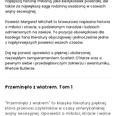
najlepszą historię miłosną, jaka kiedykolwiek powstała, ale
także za największą sagę rodzinną osadzoną w czasach
wojny secesyjnej.
Powieść Margaret Mitchell to brawurowo napisana historia
o miłości i stracie, o podzielonym narodzie i ludziach
odmienionych na zawsze. To pozycja obowiązkowa dla
każdego fana literatury obyczajowej i jednocześnie jedna
z najsłynniejszych powieści wszech czasów.
Daj się porwać opowieści o pięknej i obdarzonej
niezwykłym temperamentem Scarlett O'Harze oraz o
pewnym siebie i przedsiębiorczym żołnierzu i awanturniku,
Rhetcie Butlerze.
Przeminęło z wiatrem. Tom 1
"Przeminęło z wiatrem" to klasyka literatury pięknej,
która przenosi czytelników w czasy amerykańskiej
wojny secesyjnej. Opowieść o miłości, stracie i walce