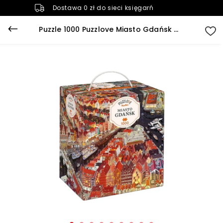
Dostawa 0 zł do sieci księgarń
Puzzle 1000 Puzzlove Miasto Gdańsk CzuCzu