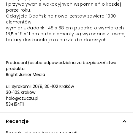
i przywoływanie wakacyjnych wspomnień o każdej
porze roku.
Odkryjcie Gdańsk na nowo! zestaw zawiera 1000
elementów
wymiar układanki: 48 x 68 cm pudełko o wymiarach
16,5 x 19 x 11 cm duże elementy są wykonane z trwałej
tektury doskonałe jako puzzle dla dorosłych
Producent/osoba odpowiedzialna za bezpieczeństwo
produktu
Bright Junior Media
ul. Syrokomli 20/8, 30-102 Kraków
30-102 Kraków
halo@czuczu.pl
534154111
Recenzje
Produkt nie ma jeszcze recenzji.