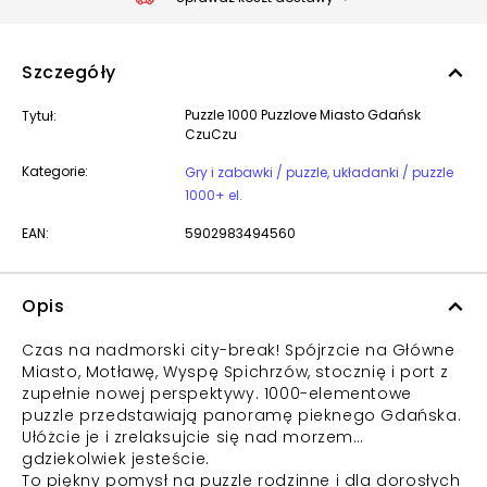
Szczegóły
Puzzle 1000 Puzzlove Miasto Gdańsk
Tytuł:
CzuCzu
Kategorie:
Gry i zabawki / puzzle, układanki / puzzle
1000+ el.
EAN:
5902983494560
Opis
Czas na nadmorski city-break! Spójrzcie na Główne
Miasto, Motławę, Wyspę Spichrzów, stocznię i port z
zupełnie nowej perspektywy. 1000-elementowe
puzzle przedstawiają panoramę pieknego Gdańska.
Ułóżcie je i zrelaksujcie się nad morzem…
gdziekolwiek jesteście.
To piękny pomysł na puzzle rodzinne i dla dorosłych