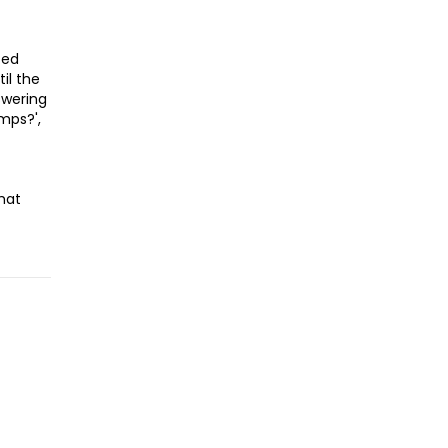
ted
il the
swering
amps?',
hat