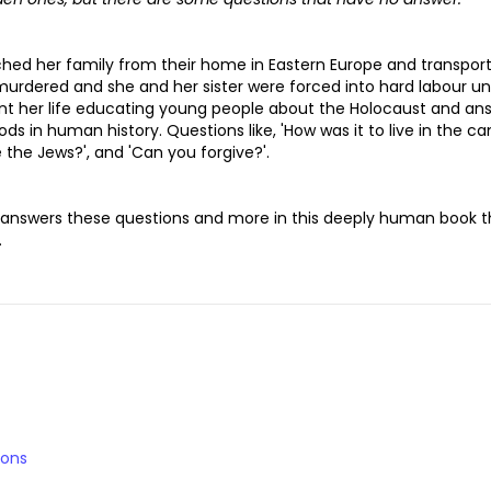
ched her family from their home in Eastern Europe and transpor
rdered and she and her sister were forced into hard labour unt
ent her life educating young people about the Holocaust and an
ds in human history. Questions like, 'How was it to live in the c
e the Jews?', and 'Can you forgive?'.
d answers these questions and more in this deeply human book t
.
ions