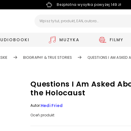
Bezpłatna wysyłka powyżej 149 zł
AUDIOBOOKI
MUZYKA
FILMY
SKIE
BIOGRAPHY & TRUE STORIES
QUESTIONS I AM ASKED 
Questions I Am Asked Ab
the Holocaust
Hedi Fried
Autor:
Oceń produkt