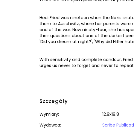
Hedi Fried was nineteen when the Nazis snat
them to Auschwitz, where her parents were mu
end of the war. Now ninety-four, she has sp
their questions about one of the darkest perio
'Did you dream at night?', 'Why did Hitler hat
With sensitivity and complete candour, Frie
urges us never to forget and never to repeat
Szczegóły
Wymiary:
12.9x19.8
Wydawca:
Scribe Publicat