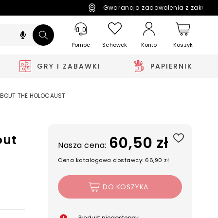
Gwarancja zadowolenia z zakupó
Pomoc
Schowek
Koszyk
Konto
GRY I ZABAWKI
PAPIERNIK
ABOUT THE HOLOCAUST
out
60,50 zł
Nasza cena:
Cena katalogowa dostawcy: 66,90 zł
DO KOSZYKA
Produkt niedostępny