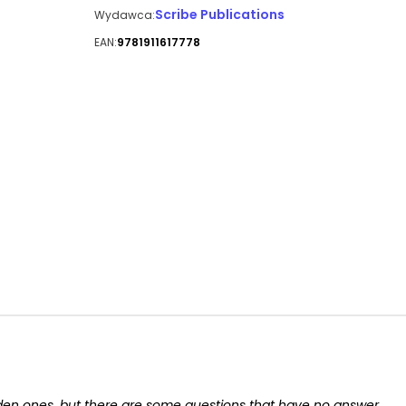
Scribe Publications
Wydawca:
EAN:
9781911617778
dden ones, but there are some questions that have no answer.