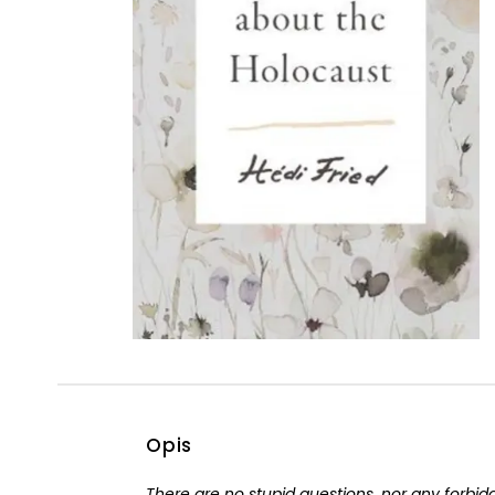
Powiększony kursor
Pomoc w czytaniu
Podkreślenie linków
Opis
There are no stupid questions, nor any forbi