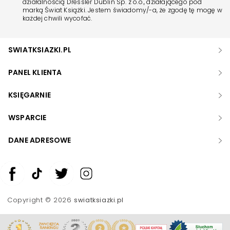
działalnością Dressler Dublin Sp. z o.o., działającego pod
marką Świat Książki. Jestem świadomy/-a, że zgodę tę mogę w
każdej chwili wycofać.
SWIATKSIAZKI.PL
PANEL KLIENTA
KSIĘGARNIE
WSPARCIE
DANE ADRESOWE
Zwiększ rozmiar czcionki
Zmniejsz rozmiar czcionki
Copyright © 2026
swiatksiazki.pl
Odwróć kolory
Skala szarości