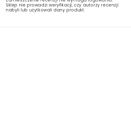
Zamieszczenie recenzji nie wymaga logowania.
Sklep nie prowadzi weryfikacji, czy autorzy recenzji
nabyli lub użytkowali dany produkt.