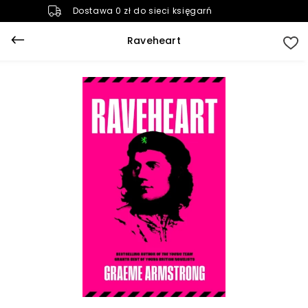
Dostawa 0 zł do sieci księgarń
Raveheart