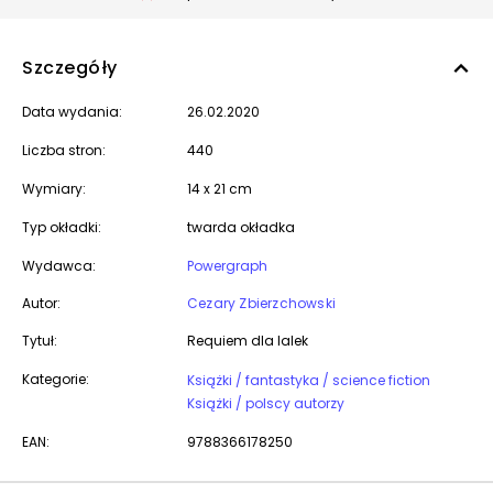
Szczegóły
Data wydania:
26.02.2020
Liczba stron:
440
Wymiary:
14 x 21 cm
Typ okładki:
twarda okładka
Wydawca:
Powergraph
Autor:
Cezary Zbierzchowski
Tytuł:
Requiem dla lalek
Kategorie:
Książki / fantastyka / science fiction
Książki / polscy autorzy
EAN:
9788366178250