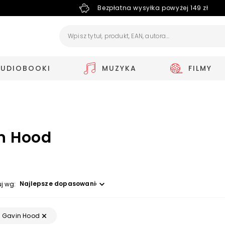
Bezpłatna wysyłka powyżej 149 zł
AUDIOBOOKI
MUZYKA
FILMY
n Hood
Wybierz opcję
uj wg:
Gavin Hood