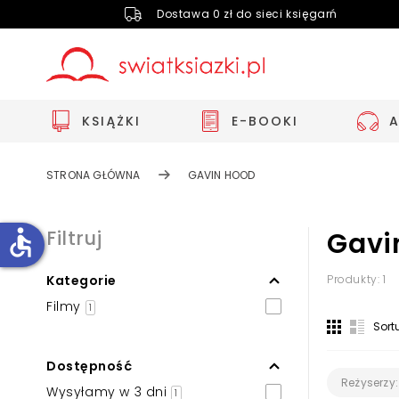
Dostawa 0 zł do sieci księgarń
KSIĄŻKI
E-BOOKI
STRONA GŁÓWNA
GAVIN HOOD
accessible
Filtruj
Gavi
Kategorie
Produkty: 1
Zwiększ rozmiar czcionki
Filmy
1
Zmniejsz rozmiar czcionki
Sort
Odwróć kolory
Dostępność
Skala szarości
Reżyserzy:
Wysyłamy w 3 dni
1