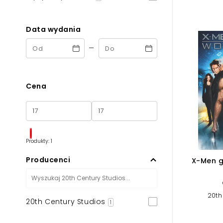
Powiększony kursor
Pomoc w czytaniu
Data wydania
-
Podkreślenie linków
Cena
Produkty: 1
Producenci
X-Men g
20th
20th Century Studios
1