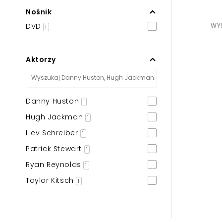
Nośnik
DVD
WYS
1
Aktorzy
Danny Huston
1
Hugh Jackman
1
Liev Schreiber
1
Patrick Stewart
1
Ryan Reynolds
1
Taylor Kitsch
1