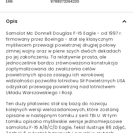
EAN:
9788373394230
Opis
Samolot Mc Donnell Douglas F-15 Eagle - od 1997 r.
firmowany przez Boeinga - stał się klasycznym
myśliwcem przewagi powietrznej drugiej połowy
zimnej wojny oraz w pierw szych dwóch dekadach
po jej zakończeniu. Ta relatywnie prosta, ale
jednocześnie bardzo zrównoważona konstrukcja
zoptymalizowana do zwalczania celów
powietrznych spoza zasięgu ich wzrokowej
widzialności pozwoliła lotnictwu Sił Powietrznych USA
odzyskać przewagę powietrzną nad lotnictwem
Układu Warszawskiego i Rosji.
Ten duży płatowiec stał się bazą do rozwoju
kolejnych wersji wielozadaniowych, które zostaną
opisane w następnym tomiku z serii TBi U. W tym
tomiku opisano myśliwskie wersje jednomiejscowe
samolotu F-15 A/B/C/D Eagle, Tekst ilustruje 86 zdjęć,