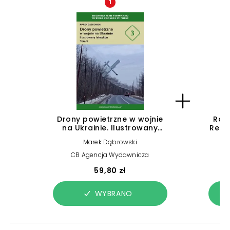
1
Drony powietrzne w wojnie
Raki
na Ukrainie. Ilustrowany
Regul
leksykon. Tom 3
Marek Dąbrowski
CB Agencja Wydawnicza
59,80 zł
WYBRANO