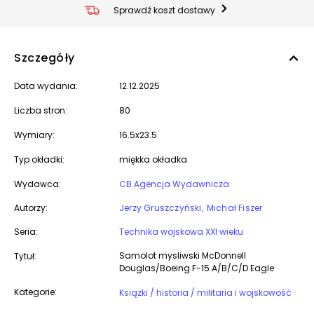
Sprawdź koszt dostawy
Szczegóły
Data wydania:
12.12.2025
Liczba stron:
80
Wymiary:
16.5x23.5
Typ okładki:
miękka okładka
Wydawca:
CB Agencja Wydawnicza
Autorzy:
Jerzy Gruszczyński
Michał Fiszer
Seria:
Technika wojskowa XXI wieku
Samolot mysliwski McDonnell
Tytuł:
Douglas/Boeing F-15 A/B/C/D Eagle
Kategorie:
Książki / historia / militaria i wojskowość