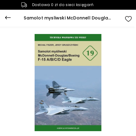
Dostawa 0 zł do sieci księgarń
Samolot mysliwski McDonnell Douglas/Boeing F-15 A/B/C/D Eagle