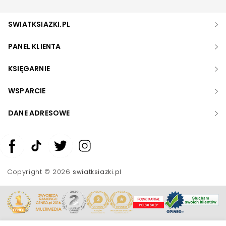
SWIATKSIAZKI.PL
PANEL KLIENTA
KSIĘGARNIE
WSPARCIE
DANE ADRESOWE
Zwiększ rozmiar czcionki
Zmniejsz rozmiar czcionki
Copyright © 2026
swiatksiazki.pl
Odwróć kolory
Skala szarości
Pomoc w czytaniu