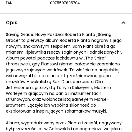
EAN:
0075597895704
Opis
Saving Grace: Nowy Rozdział Roberta Planta „Saving
Grace” to pierwszy album Roberta Planta nagrany z jego
nowym, znakomitym zespołem. Sam Plant określa go
mianem „śpiewnika rzeczy zaginionych i odnalezionych”.
Album powstał podczas lockdownu w „The Shire”
(hrabstwie), gdy Plantowi niemal całkowicie zabroniono
jego zwyczajowych wędrówek. To właśnie na angielskiej
wsi nawiązał bliskie relacje z tą zróżnicowaną grupą
muzyków – wokalistką Suzi Dian, perkusistą Olim
Jeffersonem, gitarzystą Tonym Kelseyem, Mattem
Worleyem grającym na banjo i instrumentach
strunowych, oraz wiolonczelistą Barneyem Morse-
Brownem. Łączyła ich wspólna skłonność do
eksplorowania inspirujących zakamarków muzyki.
Album, wyprodukowany przez Planta i zespół, nagrywany
był przez sześć lat w Cotswolds i na pograniczu walijskim.