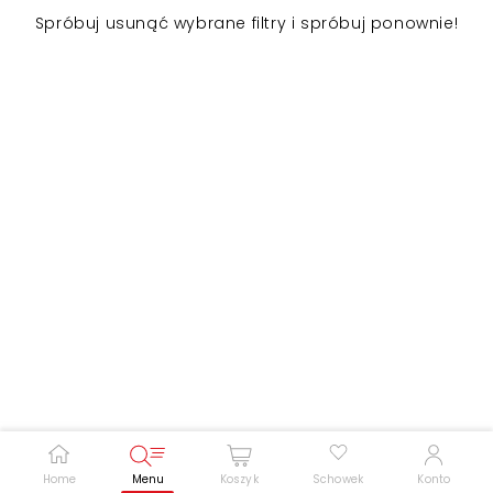
Spróbuj usunąć wybrane filtry i spróbuj ponownie!
Zwiększ rozmiar czcionki
Zmniejsz rozmiar czcionki
Odwróć kolory
Skala szarości
Pomoc w czytaniu
Podkreślenie linków
Home
Menu
Koszyk
Schowek
Konto