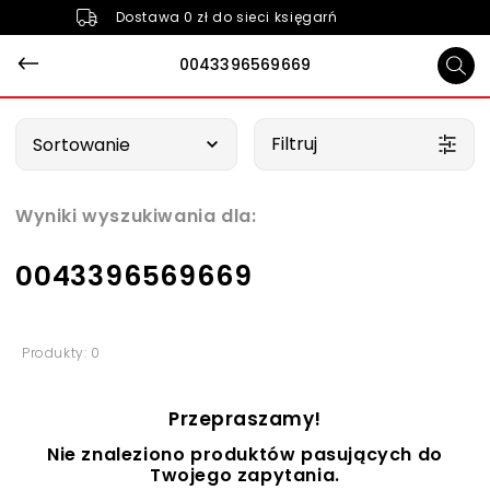
Dostawa 0 zł do sieci księgarń
0043396569669
Wybierz opcję
Filtruj
Sortowanie
Wyniki wyszukiwania dla:
0043396569669
Produkty: 0
Przepraszamy!
Nie znaleziono produktów pasujących do
Twojego zapytania.