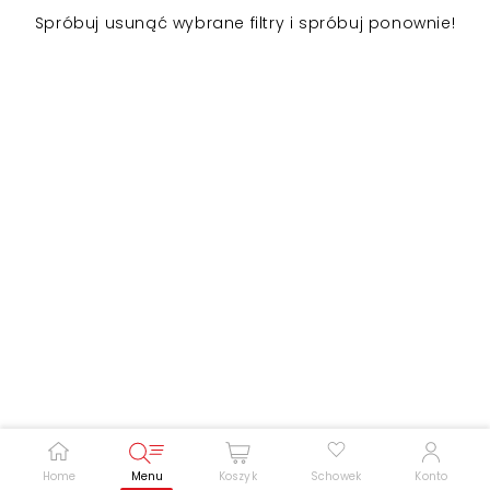
Spróbuj usunąć wybrane filtry i spróbuj ponownie!
Zwiększ rozmiar czcionki
Zmniejsz rozmiar czcionki
Odwróć kolory
Skala szarości
Pomoc w czytaniu
Podkreślenie linków
Home
Menu
Koszyk
Schowek
Konto