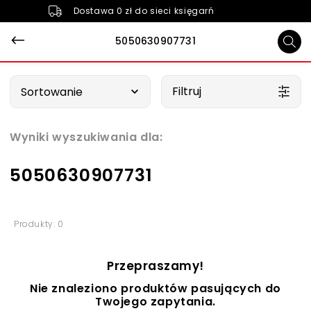
Dostawa 0 zł do sieci księgarń
5050630907731
Wybierz opcję
Filtruj
Sortowanie
Wyniki wyszukiwania dla:
5050630907731
Produkty: 0
Przepraszamy!
Nie znaleziono produktów pasujących do
Twojego zapytania.