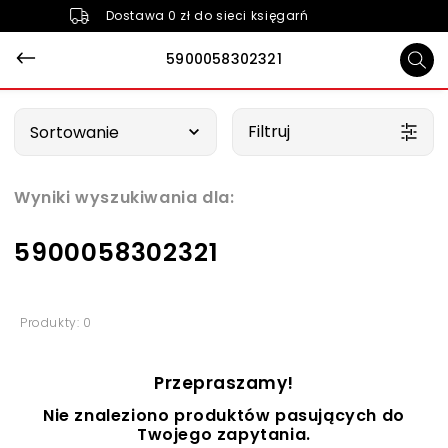
Dostawa 0 zł do sieci księgarń
5900058302321
Wybierz opcję
Filtruj
Sortowanie
Wyniki wyszukiwania dla:
5900058302321
Produkty: 0
Przepraszamy!
Nie znaleziono produktów pasujących do
Twojego zapytania.