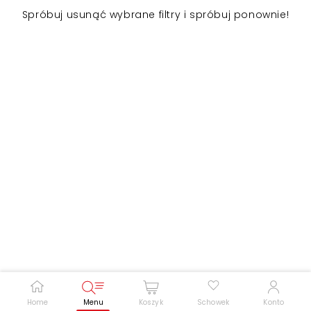
Spróbuj usunąć wybrane filtry i spróbuj ponownie!
Zwiększ rozmiar czcionki
Zmniejsz rozmiar czcionki
Odwróć kolory
Skala szarości
Pomoc w czytaniu
Podkreślenie linków
Home
Menu
Koszyk
Schowek
Konto