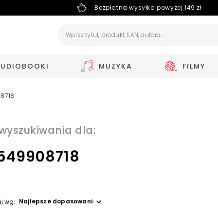
Bezpłatna wysyłka powyżej 149 zł
AUDIOBOOKI
MUZYKA
FILMY
08718
 wyszukiwania dla:
549908718
Wybierz opcję
uj wg: