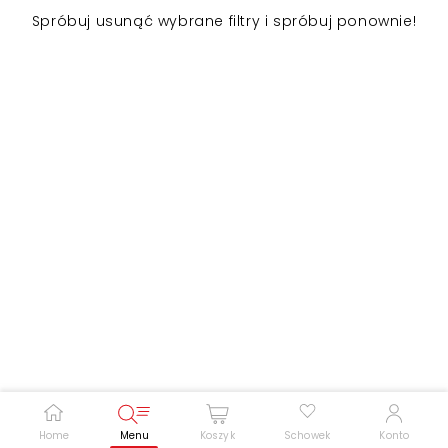
Spróbuj usunąć wybrane filtry i spróbuj ponownie!
Zwiększ rozmiar czcionki
Zmniejsz rozmiar czcionki
Odwróć kolory
Skala szarości
Pomoc w czytaniu
Podkreślenie linków
Home
Menu
Koszyk
Schowek
Konto