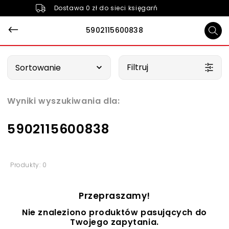
Dostawa 0 zł do sieci księgarń
5902115600838
Wybierz opcję
Filtruj
Sortowanie
Wyniki wyszukiwania dla:
5902115600838
Produkty: 0
Przepraszamy!
Nie znaleziono produktów pasujących do
Twojego zapytania.