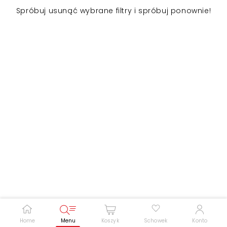
Spróbuj usunąć wybrane filtry i spróbuj ponownie!
Zwiększ rozmiar czcionki
Zmniejsz rozmiar czcionki
Odwróć kolory
Skala szarości
Pomoc w czytaniu
Podkreślenie linków
Home
Menu
Koszyk
Schowek
Konto