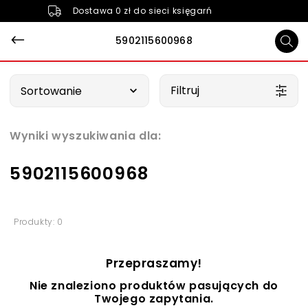
Dostawa 0 zł do sieci księgarń
5902115600968
Wybierz opcję
Filtruj
Sortowanie
Wyniki wyszukiwania dla:
5902115600968
Produkty: 0
Przepraszamy!
Nie znaleziono produktów pasujących do
Twojego zapytania.