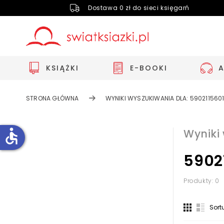
Dostawa 0 zł do sieci księgarń
KSIĄŻKI
E-BOOKI
STRONA GŁÓWNA
WYNIKI WYSZUKIWANIA DLA: 590211560
accessible
Wyniki
5902
Zwiększ rozmiar czcionki
Zmniejsz rozmiar czcionki
Produkty: 0
Odwróć kolory
Sort
Skala szarości