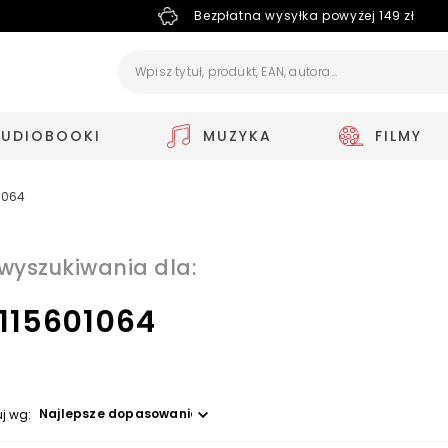
Bezpłatna wysyłka powyżej 149 zł
AUDIOBOOKI
MUZYKA
FILMY
1064
 wyszukiwania dla:
115601064
Wybierz opcję
uj wg: