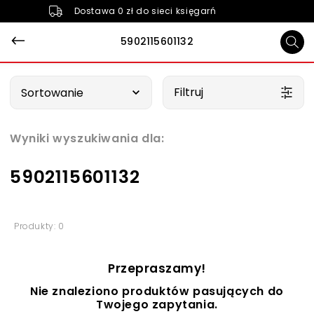
Dostawa 0 zł do sieci księgarń
5902115601132
Wybierz opcję
Filtruj
Sortowanie
Wyniki wyszukiwania dla:
5902115601132
Produkty: 0
Przepraszamy!
Nie znaleziono produktów pasujących do
Twojego zapytania.