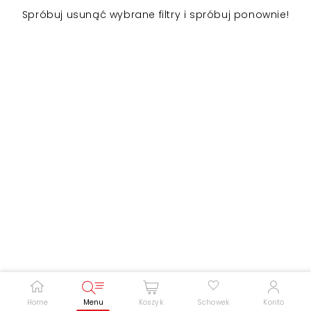
Spróbuj usunąć wybrane filtry i spróbuj ponownie!
Zwiększ rozmiar czcionki
Zmniejsz rozmiar czcionki
Odwróć kolory
Skala szarości
Pomoc w czytaniu
Podkreślenie linków
Home
Menu
Koszyk
Schowek
Konto