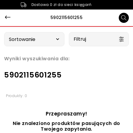
Dostawa 0 zł do sieci księgarń
5902115601255
Wybierz opcję
Filtruj
Sortowanie
Wyniki wyszukiwania dla:
5902115601255
Produkty: 0
Przepraszamy!
Nie znaleziono produktów pasujących do
Twojego zapytania.