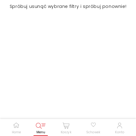
Spróbuj usunąć wybrane filtry i spróbuj ponownie!
Zwiększ rozmiar czcionki
Zmniejsz rozmiar czcionki
Odwróć kolory
Skala szarości
Pomoc w czytaniu
Podkreślenie linków
Home
Menu
Koszyk
Schowek
Konto