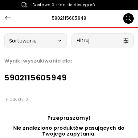
Dostawa 0 zł do sieci księgarń
5902115605949
Wybierz opcję
Filtruj
Sortowanie
Wyniki wyszukiwania dla:
5902115605949
Produkty: 0
Przepraszamy!
Nie znaleziono produktów pasujących do
Twojego zapytania.