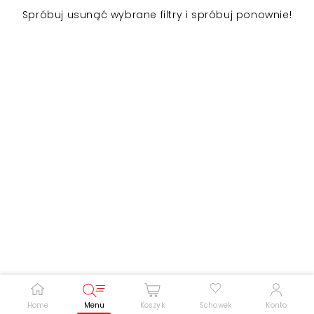
Spróbuj usunąć wybrane filtry i spróbuj ponownie!
Zwiększ rozmiar czcionki
Zmniejsz rozmiar czcionki
Odwróć kolory
Skala szarości
Pomoc w czytaniu
Podkreślenie linków
Home
Menu
Koszyk
Schowek
Konto