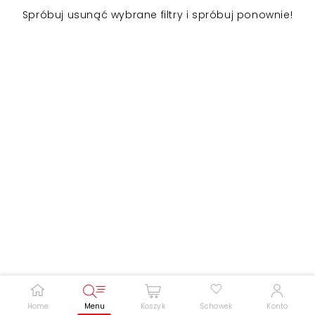
Spróbuj usunąć wybrane filtry i spróbuj ponownie!
Zwiększ rozmiar czcionki
Zmniejsz rozmiar czcionki
Odwróć kolory
Skala szarości
Pomoc w czytaniu
Podkreślenie linków
Home
Menu
Koszyk
Schowek
Konto