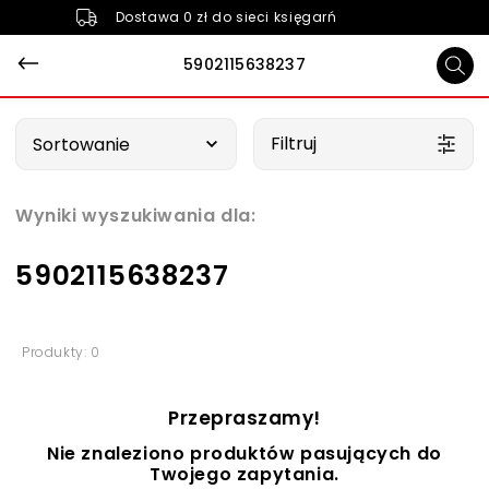
Dostawa 0 zł do sieci księgarń
5902115638237
Wybierz opcję
Filtruj
Sortowanie
Wyniki wyszukiwania dla:
5902115638237
Produkty: 0
Przepraszamy!
Nie znaleziono produktów pasujących do
Twojego zapytania.