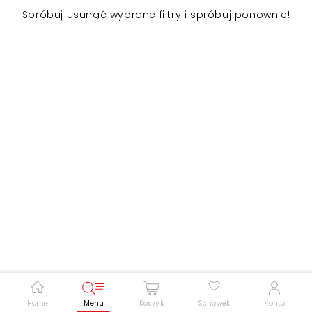
Spróbuj usunąć wybrane filtry i spróbuj ponownie!
Zwiększ rozmiar czcionki
Zmniejsz rozmiar czcionki
Odwróć kolory
Skala szarości
Pomoc w czytaniu
Podkreślenie linków
Home
Menu
Koszyk
Schowek
Konto