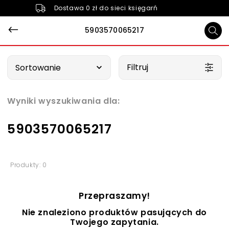
Dostawa 0 zł do sieci księgarń
5903570065217
Wybierz opcję
Filtruj
Sortowanie
Wyniki wyszukiwania dla:
5903570065217
Produkty: 0
Przepraszamy!
Nie znaleziono produktów pasujących do
Twojego zapytania.