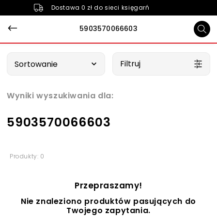
Dostawa 0 zł do sieci księgarń
5903570066603
Wybierz opcję
Filtruj
Sortowanie
Wyniki wyszukiwania dla:
5903570066603
Produkty: 0
Przepraszamy!
Nie znaleziono produktów pasujących do
Twojego zapytania.