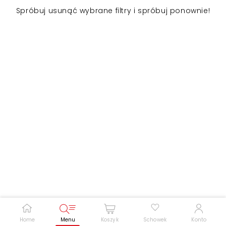
Spróbuj usunąć wybrane filtry i spróbuj ponownie!
Zwiększ rozmiar czcionki
Zmniejsz rozmiar czcionki
Odwróć kolory
Skala szarości
Pomoc w czytaniu
Podkreślenie linków
Home
Menu
Koszyk
Schowek
Konto