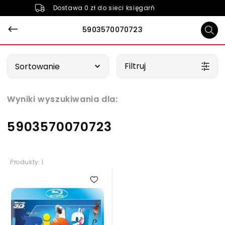
Dostawa 0 zł do sieci księgarń
5903570070723
Wybierz opcję
Filtruj
Sortowanie
Wyniki wyszukiwania dla:
5903570070723
Produkty: 1