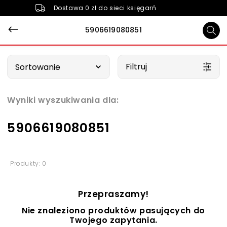
Dostawa 0 zł do sieci księgarń
5906619080851
Wybierz opcję
Filtruj
Sortowanie
Wyniki wyszukiwania dla:
5906619080851
Produkty: 0
Przepraszamy!
Nie znaleziono produktów pasujących do
Twojego zapytania.