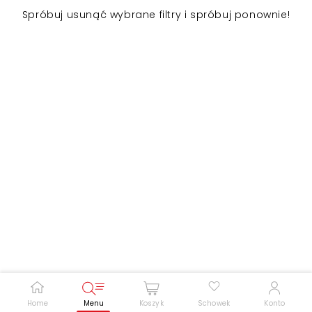
Spróbuj usunąć wybrane filtry i spróbuj ponownie!
Zwiększ rozmiar czcionki
Zmniejsz rozmiar czcionki
Odwróć kolory
Skala szarości
Pomoc w czytaniu
Podkreślenie linków
Home
Menu
Koszyk
Schowek
Konto