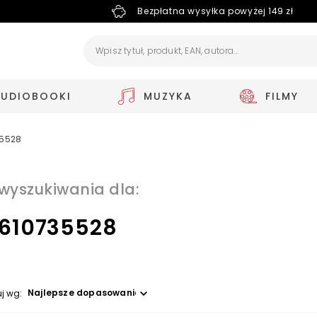
Bezpłatna wysyłka powyżej 149 zł
AUDIOBOOKI
MUZYKA
FILMY
35528
 wyszukiwania dla:
610735528
Wybierz opcję
uj wg: