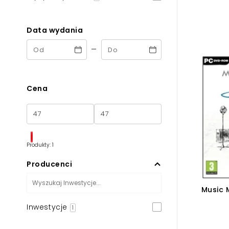
Powiększony kursor
Pomoc w czytaniu
Data wydania
-
Podkreślenie linków
Cena
Produkty: 1
Producenci
Music 
Inwestycje
1