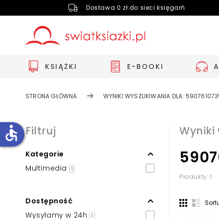
Dostawa 0 zł do sieci księgarń
KSIĄŻKI
E-BOOKI
STRONA GŁÓWNA
WYNIKI WYSZUKIWANIA DLA: 59076107
accessible
Filtruj
Wyniki
5907
Kategorie
Zwiększ rozmiar czcionki
Multimedia
1
Zmniejsz rozmiar czcionki
Produkty: 1
Odwróć kolory
Dostępność
Sort
Skala szarości
Wysyłamy w 24h
1