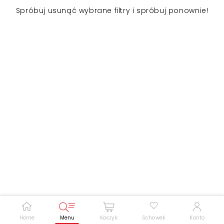
Spróbuj usunąć wybrane filtry i spróbuj ponownie!
Zwiększ rozmiar czcionki
Zmniejsz rozmiar czcionki
Odwróć kolory
Skala szarości
Pomoc w czytaniu
Podkreślenie linków
Home
Menu
Koszyk
Schowek
Konto