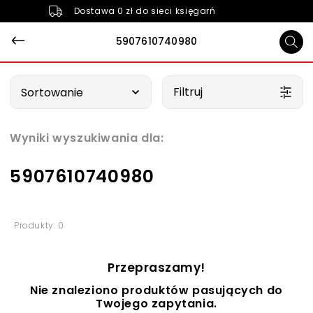
Dostawa 0 zł do sieci księgarń
5907610740980
Wybierz opcję
Filtruj
Sortowanie
Wyniki wyszukiwania dla:
5907610740980
Produkty: 0
Przepraszamy!
Nie znaleziono produktów pasujących do
Twojego zapytania.